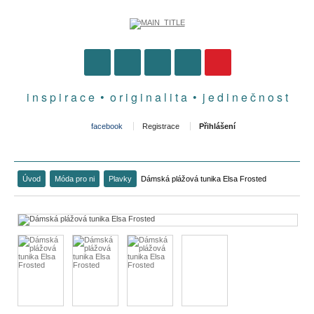
i n s p i r a c e • o r i g i n a l i t a • j e d i n e č n o s t
facebook
Registrace
Přihlášení
Úvod
Móda pro ni
Plavky
Dámská plážová tunika Elsa Frosted