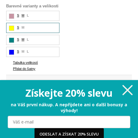
Barevné varianty a velikosti
S
M
L
S
M
S
M
L
S
M
L
Tabulka velikostí
Přidat do šatny
589 Kč
Cena:
Získejte 20% slevu
S - zbývá už jen pár kousků
na Váš první nákup. A nepřijdete ani o další bonusy a
výhody!
PŘIDAT DO KOŠÍKU
Milujeme cookies!
ODESLAT A ZÍSKAT 20% SLEVU
Tabulka velikostí
Používáme cookies, abychom vám nabídli ten nejlepší