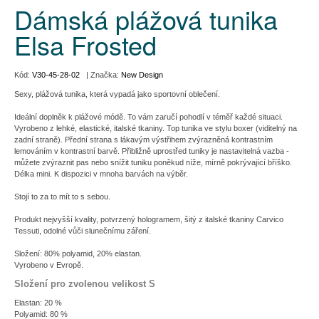
Dámská plážová tunika
Elsa Frosted
Kód:
V30-45-28-02
| Značka:
New Design
Sexy, plážová tunika, která vypadá jako sportovní oblečení.
Ideální doplněk k plážové módě. To vám zaručí pohodlí v téměř každé situaci.
Vyrobeno z lehké, elastické, italské tkaniny. Top tunika ve stylu boxer (viditelný na
zadní straně). Přední strana s lákavým výstřihem zvýrazněná kontrastním
lemováním v kontrastní barvě. Přibližně uprostřed tuniky je nastavitelná vazba -
můžete zvýraznit pas nebo snížit tuniku poněkud níže, mírně pokrývající bříško.
Délka mini. K dispozici v mnoha barvách na výběr.
Stojí to za to mít to s sebou.
Produkt nejvyšší kvality, potvrzený hologramem, šitý z italské tkaniny Carvico
Tessuti, odolné vůči slunečnímu záření.
Složení: 80% polyamid, 20% elastan.
Vyrobeno v Evropě.
Složení pro zvolenou velikost S
Elastan: 20 %
Polyamid: 80 %