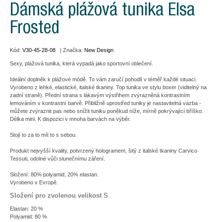
Dámská plážová tunika Elsa
Frosted
Kód:
V30-45-28-08
| Značka:
New Design
Sexy, plážová tunika, která vypadá jako sportovní oblečení.
Ideální doplněk k plážové módě. To vám zaručí pohodlí v téměř každé situaci.
Vyrobeno z lehké, elastické, italské tkaniny. Top tunika ve stylu boxer (viditelný na
zadní straně). Přední strana s lákavým výstřihem zvýrazněná kontrastním
lemováním v kontrastní barvě. Přibližně uprostřed tuniky je nastavitelná vazba -
můžete zvýraznit pas nebo snížit tuniku poněkud níže, mírně pokrývající bříško.
Délka mini. K dispozici v mnoha barvách na výběr.
Stojí to za to mít to s sebou.
Produkt nejvyšší kvality, potvrzený hologramem, šitý z italské tkaniny Carvico
Tessuti, odolné vůči slunečnímu záření.
Složení: 80% polyamid, 20% elastan.
Vyrobeno v Evropě.
Složení pro zvolenou velikost S
Elastan: 20 %
Polyamid: 80 %