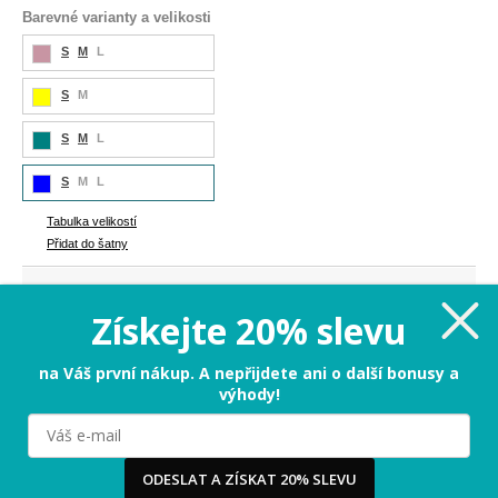
Barevné varianty a velikosti
S
M
L
S
M
S
M
L
S
M
L
Tabulka velikostí
Přidat do šatny
589 Kč
Cena:
Získejte 20% slevu
S - zbývá už jen pár kousků
na Váš první nákup. A nepřijdete ani o další bonusy a
výhody!
PŘIDAT DO KOŠÍKU
Milujeme cookies!
ODESLAT A ZÍSKAT 20% SLEVU
Tabulka velikostí
Používáme cookies, abychom vám nabídli ten nejlepší