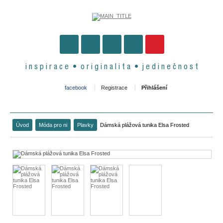
i n s p i r a c e • o r i g i n a l i t a • j e d i n e č n o s t
facebook
Registrace
Přihlášení
Úvod
Móda pro ni
Plavky
Dámská plážová tunika Elsa Frosted