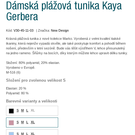
Dámská plážová tunika Kaya
Gerbera
Kód:
V30-45-11-03
| Značka:
New Design
Krásná plážová tunika z nové kolekce Marko. Vyrobená z velmi kvalitní italské
tkaniny, která nejenže vypadá skvěle, ale také poskytuje komfort a pohodlí během
nošení, především v letní sezóně. Bude vás těšit výstřihem V, lehce přesunutelný
na jedno rameno. Šňůrky na bocích, díky kterým můžete lehce upravit délku tuniky.
Složení: 80% polyamid, 20% elastan.
Vyrobeno v Evropě.
M-516 (6)
Složení pro zvolenou velikost S
Elastan: 20 %
Polyamid: 80 %
Barevné varianty a velikosti
S
M
L
XL
S
M
L
XL
S
M
L
XL