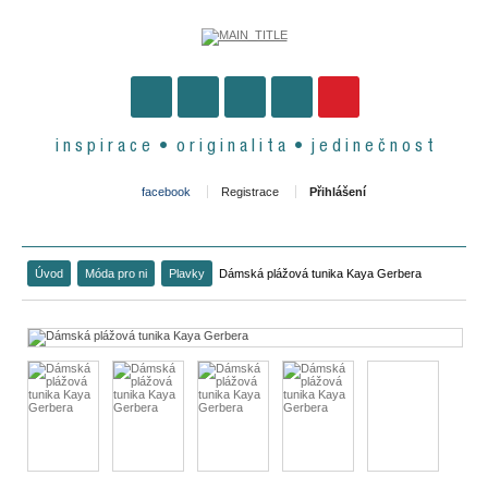
i n s p i r a c e • o r i g i n a l i t a • j e d i n e č n o s t
facebook
Registrace
Přihlášení
Úvod
Móda pro ni
Plavky
Dámská plážová tunika Kaya Gerbera