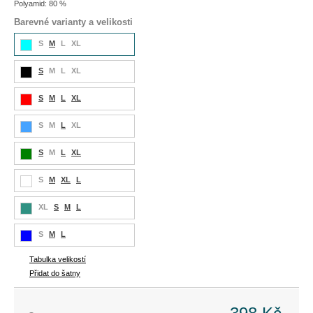
Polyamid: 80 %
Barevné varianty a velikosti
S
M
L
XL
S
M
L
XL
S
M
L
XL
S
M
L
XL
S
M
L
XL
S
M
XL
L
XL
S
M
L
S
M
L
Tabulka velikostí
Přidat do šatny