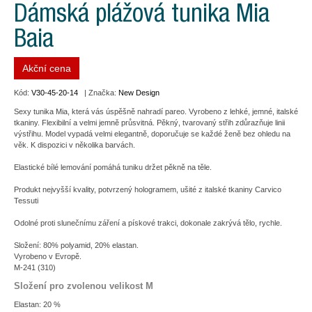
Dámská plážová tunika Mia
Baia
Akční cena
Kód:
V30-45-20-14
| Značka:
New Design
Sexy tunika Mia, která vás úspěšně nahradí pareo. Vyrobeno z lehké, jemné, italské
tkaniny. Flexibilní a velmi jemně průsvitná. Pěkný, tvarovaný střih zdůrazňuje linii
výstřihu. Model vypadá velmi elegantně, doporučuje se každé ženě bez ohledu na
věk. K dispozici v několika barvách.
Elastické bílé lemování pomáhá tuniku držet pěkně na těle.
Produkt nejvyšší kvality, potvrzený hologramem, ušité z italské tkaniny Carvico
Tessuti
Odolné proti slunečnímu záření a pískové trakci, dokonale zakrývá tělo, rychle.
Složení: 80% polyamid, 20% elastan.
Vyrobeno v Evropě.
M-241 (310)
Složení pro zvolenou velikost M
Elastan: 20 %