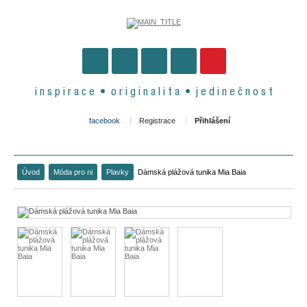
i n s p i r a c e • o r i g i n a l i t a • j e d i n e č n o s t
facebook
Registrace
Přihlášení
Úvod
Móda pro ni
Plavky
Dámská plážová tunika Mia Baia