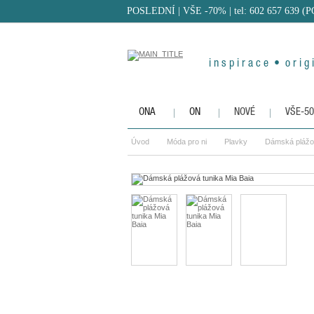
POSLEDNÍ | VŠE -70%
| tel: 602 657 639 (
i n s p i r a c e • o r i g i
ONA
ON
NOVÉ
VŠE-5
Úvod
Móda pro ni
Plavky
Dámská plážov