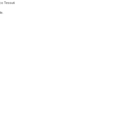
co Tessuti
le.