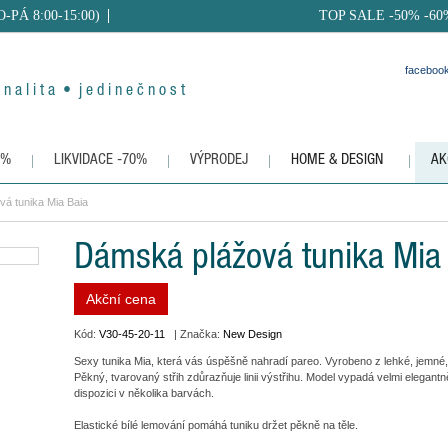
PO-PÁ 8:00-15:00)
TOP SALE -50% -60
faceboo
 n a l i t a • j e d i n e č n o s t
0%
LIKVIDACE -70%
VÝPRODEJ
HOME & DESIGN
AK
á tunika Mia Baia
Dámská plážová tunika Mia
Akční cena
Kód:
V30-45-20-11
| Značka:
New Design
Sexy tunika Mia, která vás úspěšně nahradí pareo. Vyrobeno z lehké, jemné, it
Pěkný, tvarovaný střih zdůrazňuje linii výstřihu. Model vypadá velmi elegan
dispozici v několika barvách.
Elastické bílé lemování pomáhá tuniku držet pěkně na těle.