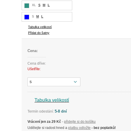
XL
S
M
L
S
M
L
Tabulka velikostí
Přidat do šatny
Cena:
Cena dříve:
Ušetříte:
S
Tabulka velikostí
5-8 dní
Termín odeslání:
Vrácení jen za 29 Kč
-
přidejte si do košíku
Udělejte si radost hned a
platbu odložte
- bez poplatků!