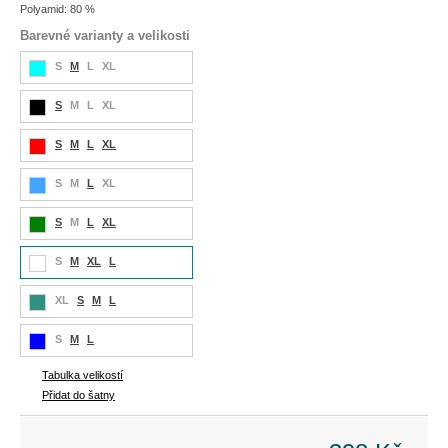
Polyamid: 80 %
Barevné varianty a velikosti
S
M
L
XL
S
M
L
XL
S
M
L
XL
S
M
L
XL
S
M
L
XL
S
M
XL
L
XL
S
M
L
S
M
L
Tabulka velikostí
Přidat do šatny