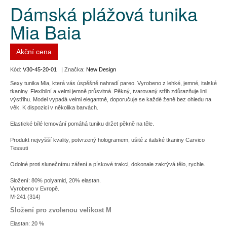
Dámská plážová tunika
Mia Baia
Akční cena
Kód:
V30-45-20-01
| Značka:
New Design
Sexy tunika Mia, která vás úspěšně nahradí pareo. Vyrobeno z lehké, jemné, italské
tkaniny. Flexibilní a velmi jemně průsvitná. Pěkný, tvarovaný střih zdůrazňuje linii
výstřihu. Model vypadá velmi elegantně, doporučuje se každé ženě bez ohledu na
věk. K dispozici v několika barvách.
Elastické bílé lemování pomáhá tuniku držet pěkně na těle.
Produkt nejvyšší kvality, potvrzený hologramem, ušité z italské tkaniny Carvico
Tessuti
Odolné proti slunečnímu záření a pískové trakci, dokonale zakrývá tělo, rychle.
Složení: 80% polyamid, 20% elastan.
Vyrobeno v Evropě.
M-241 (314)
Složení pro zvolenou velikost M
Elastan: 20 %