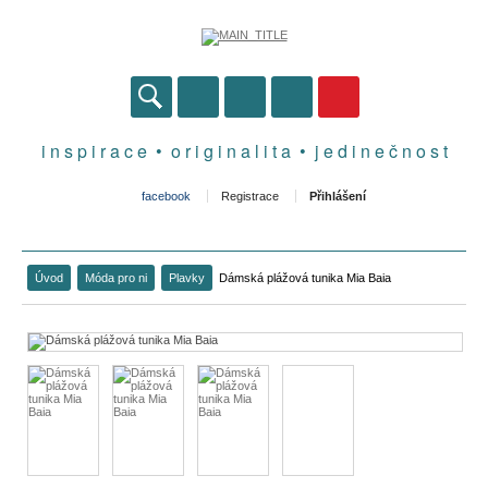
i n s p i r a c e • o r i g i n a l i t a • j e d i n e č n o s t
facebook
Registrace
Přihlášení
Úvod
Móda pro ni
Plavky
Dámská plážová tunika Mia Baia