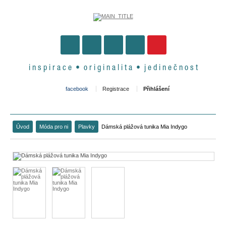
i n s p i r a c e • o r i g i n a l i t a • j e d i n e č n o s t
facebook
Registrace
Přihlášení
Úvod
Móda pro ni
Plavky
Dámská plážová tunika Mia Indygo