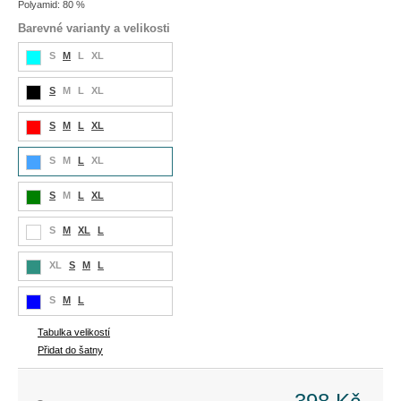
Polyamid: 80 %
Barevné varianty a velikosti
S
M
L
XL
S
M
L
XL
S
M
L
XL
S
M
L
XL
S
M
L
XL
S
M
XL
L
XL
S
M
L
S
M
L
Tabulka velikostí
Přidat do šatny