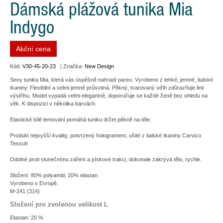
Dámská plážová tunika Mia
Indygo
Akční cena
Kód:
V30-45-20-23
| Značka:
New Design
Sexy tunika Mia, která vás úspěšně nahradí pareo. Vyrobeno z lehké, jemné, italské
tkaniny. Flexibilní a velmi jemně průsvitná. Pěkný, tvarovaný střih zdůrazňuje linii
výstřihu. Model vypadá velmi elegantně, doporučuje se každé ženě bez ohledu na
věk. K dispozici v několika barvách.
Elastické bílé lemování pomáhá tuniku držet pěkně na těle.
Produkt nejvyšší kvality, potvrzený hologramem, ušité z italské tkaniny Carvico
Tessuti
Odolné proti slunečnímu záření a pískové trakci, dokonale zakrývá tělo, rychle.
Složení: 80% polyamid, 20% elastan.
Vyrobeno v Evropě.
M-241 (314)
Složení pro zvolenou velikost L
Elastan: 20 %