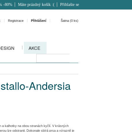
% -80%
Máte prázdný košík :(
Přihlašte se
k
Registrace
Přihlášení
Šatna (
0
ks)
DESIGN
AKCE
stallo-Andersia
 a kalhotky na obou stranách kyčlí. V krásných
erou lze odstranit. Dokonale sbírá prsa a výrazně je