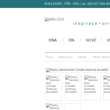
POSLEDNÍ | VŠE -70%
| tel: 602 657 639 (
i n s p i r a c e • o r i 
ONA
ON
NOVÉ
V
Úvod
Móda pro ni
Plavky
Plavky dámské