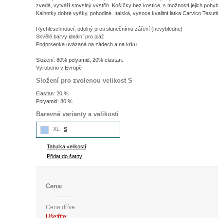
zvedá, vytváří smyslný výstřih. Košíčky bez kostice, s možností jejich pohy
Kalhotky dobré výšky, pohodlné. Italská, vysoce kvalitní látka Carvico Tesutti
Rychleschnoucí, odolný proti slunečnímu záření (nevybledne)
Skvělé barvy ideální pro pláž
Podprsenka uvázaná na zádech a na krku
Složení: 80% polyamid, 20% elastan.
Vyrobeno v Evropě
Složení pro zvolenou velikost S
Elastan: 20 %
Polyamid: 80 %
Barevné varianty a velikosti
XL
S
Tabulka velikostí
Přidat do šatny
Cena:
Cena dříve:
Ušetříte: