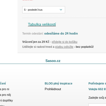
S - poslední kus
Tabulka velikostí
odesíláme do 24 hodin
Termín odeslání:
Vrácení jen za 29 Kč
-
přidejte si do košíku
Udělejte si radost hned a
platbu odložte
- bez poplatků!
Sasoo.cz
čení
BLOG plný inspirace
Potřebujete 
Prohlédnout
 pro ni
Volejte 602 
 pro něj
Zadejte svůj 
í doplňky