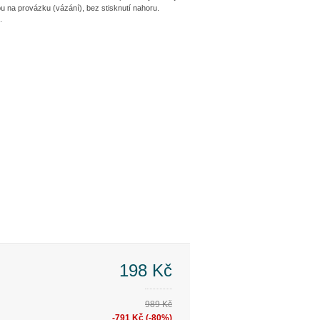
bu na provázku (vázání), bez stisknutí nahoru.
.
198 Kč
989 Kč
-791 Kč (-80%)