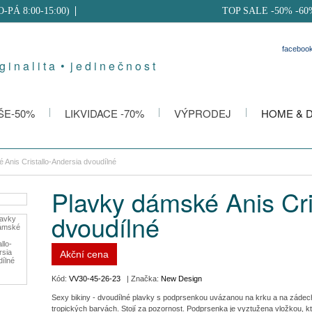
PO-PÁ 8:00-15:00)
TOP SALE -50% -60
faceboo
g i n a l i t a • j e d i n e č n o s t
ŠE-50%
LIKVIDACE -70%
VÝPRODEJ
HOME & 
 Anis Cristallo-Andersia dvoudílné
Plavky dámské Anis Cri
dvoudílné
Akční cena
Kód:
VV30-45-26-23
| Značka:
New Design
Sexy bikiny - dvoudílné plavky s podprsenkou uvázanou na krku a na zádech
tropických barvách. Stojí za pozornost. Podprsenka je vyztužena vložkou, kt