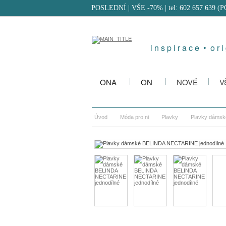
POSLEDNÍ | VŠE -70%
| tel: 602 657 639 (
i n s p i r a c e • o r i 
ONA
ON
NOVÉ
V
Úvod
Móda pro ni
Plavky
Plavky dámsk