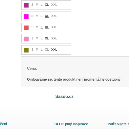
S
M
L
XL
XXL
S
M
L
XL
XXL
S
M
L
XL
XXL
S
M
L
XL
XXL
S
M
L
XL
XXL
Cena:
Omlouváme se, tento produkt není momentálně dostupný
Sasoo.cz
čení
BLOG plný inspirace
Potřebujete 