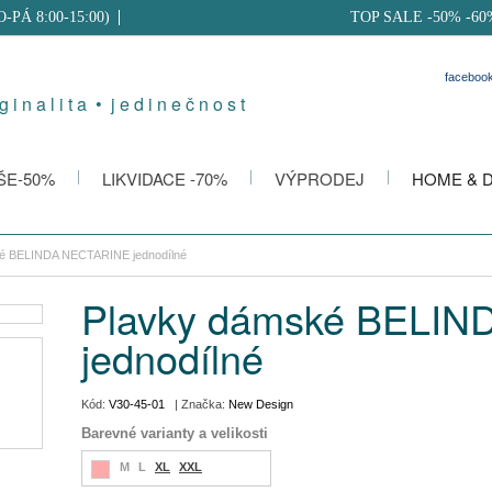
PO-PÁ 8:00-15:00)
TOP SALE -50% -60
faceboo
g i n a l i t a • j e d i n e č n o s t
ŠE-50%
LIKVIDACE -70%
VÝPRODEJ
HOME & 
é BELINDA NECTARINE jednodílné
Plavky dámské BELI
jednodílné
Kód:
V30-45-01
| Značka:
New Design
Barevné varianty a velikosti
M
L
XL
XXL