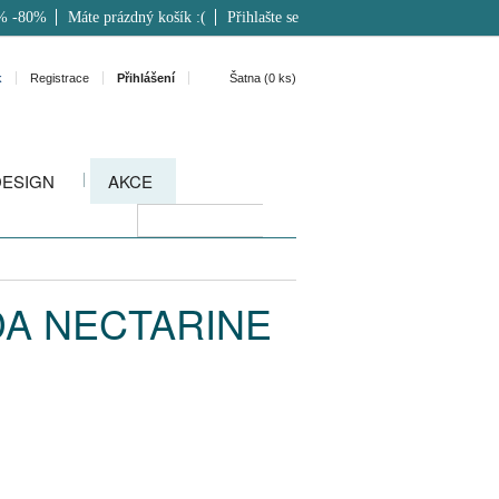
% -80%
Máte prázdný košík :(
Přihlašte se
k
Registrace
Přihlášení
Šatna (
0
ks)
DESIGN
AKCE
NDA NECTARINE