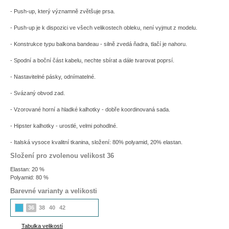
- Push-up, který významně zvětšuje prsa.
- Push-up je k dispozici ve všech velikostech obleku, není vyjmut z modelu.
- Konstrukce typu balkona bandeau - silně zvedá ňadra, tlačí je nahoru.
- Spodní a boční část kabelu, nechte sbírat a dále tvarovat poprsí.
- Nastavitelné pásky, odnímatelné.
- Svázaný obvod zad.
- Vzorované horní a hladké kalhotky - dobře koordinovaná sada.
- Hipster kalhotky - urostlé, velmi pohodlné.
- Italská vysoce kvalitní tkanina, složení: 80% polyamid, 20% elastan.
Složení pro zvolenou velikost 36
Elastan: 20 %
Polyamid: 80 %
Barevné varianty a velikosti
36
38
40
42
Tabulka velikostí