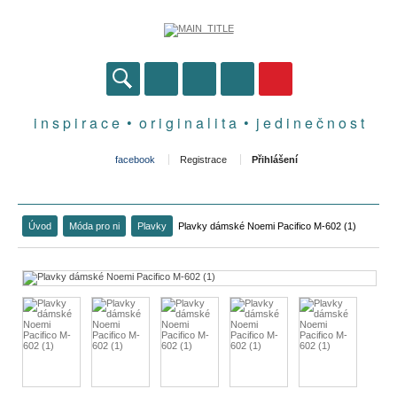
i n s p i r a c e • o r i g i n a l i t a • j e d i n e č n o s t
facebook
Registrace
Přihlášení
Úvod
Móda pro ni
Plavky
Plavky dámské Noemi Pacifico M-602 (1)