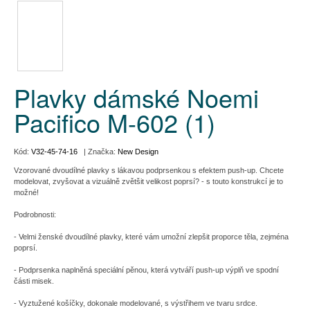
Plavky dámské Noemi
Pacifico M-602 (1)
Kód:
V32-45-74-16
| Značka:
New Design
Vzorované dvoudílné plavky s lákavou podprsenkou s efektem push-up. Chcete
modelovat, zvyšovat a vizuálně zvětšit velikost poprsí? - s touto konstrukcí je to
možné!
Podrobnosti:
- Velmi ženské dvoudílné plavky, které vám umožní zlepšit proporce těla, zejména
poprsí.
- Podprsenka naplněná speciální pěnou, která vytváří push-up výplň ve spodní
části misek.
- Vyztužené košíčky, dokonale modelované, s výstřihem ve tvaru srdce.