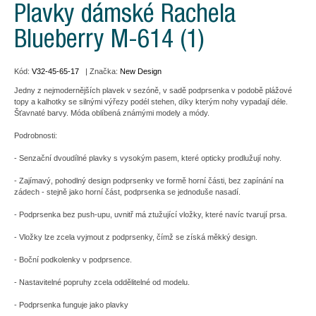
Plavky dámské Rachela
Blueberry M-614 (1)
Kód:
V32-45-65-17
| Značka:
New Design
Jedny z nejmodernějších plavek v sezóně, v sadě podprsenka v podobě plážové
topy a kalhotky se silnými výřezy podél stehen, díky kterým nohy vypadají déle.
Šťavnaté barvy. Móda oblíbená známými modely a módy.
Podrobnosti:
- Senzační dvoudílné plavky s vysokým pasem, které opticky prodlužují nohy.
- Zajímavý, pohodlný design podprsenky ve formě horní části, bez zapínání na
zádech - stejně jako horní část, podprsenka se jednoduše nasadí.
- Podprsenka bez push-upu, uvnitř má ztužující vložky, které navíc tvarují prsa.
- Vložky lze zcela vyjmout z podprsenky, čímž se získá měkký design.
- Boční podkolenky v podprsence.
- Nastavitelné popruhy zcela oddělitelné od modelu.
- Podprsenka funguje jako plavky