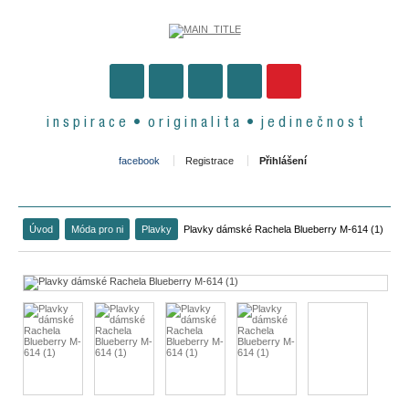
i n s p i r a c e • o r i g i n a l i t a • j e d i n e č n o s t
facebook
Registrace
Přihlášení
Úvod
Móda pro ni
Plavky
Plavky dámské Rachela Blueberry M-614 (1)