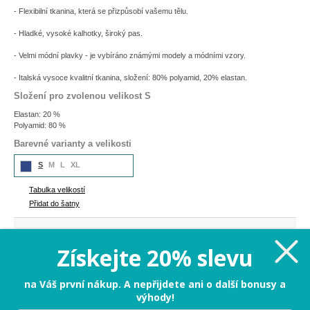
- Flexibilní tkanina, která se přizpůsobí vašemu tělu.
- Hladké, vysoké kalhotky, široký pas.
- Velmi módní plavky - je vybíráno známými modely a módními vzory.
- Italská vysoce kvalitní tkanina, složení: 80% polyamid, 20% elastan.
Složení pro zvolenou velikost S
Elastan: 20 %
Polyamid: 80 %
Barevné varianty a velikosti
S
M
L
XL
Tabulka velikostí
Přidat do šatny
1 119 Kč
Cena:
Získejte 20% slevu
S
na Váš první nákup. A nepřijdete ani o další bonusy a
výhody!
PŘIDAT DO KOŠÍKU