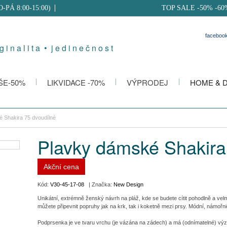
PO-PÁ 8:00-15:00)
TOP SALE -50% -60
faceboo
g i n a l i t a • j e d i n e č n o s t
ŠE-50%
LIKVIDACE -70%
VÝPRODEJ
HOME & 
 Shakira 75 dvoudílné
Plavky dámské Shakira
Akční cena
Kód:
V30-45-17-08
| Značka:
New Design
Unikátní, extrémně ženský návrh na pláž, kde se budete cítit pohodlně a velmi 
můžete připevnit popruhy jak na krk, tak i koketně mezi prsy. Módní, námořnic
Podprsenka je ve tvaru vrchu (je vázána na zádech) a má (odnímatelné) výzt