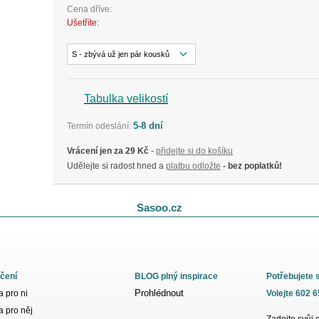
Cena dříve:
Ušetříte:
S - zbývá už jen pár kousků
Tabulka velikostí
5-8 dní
Termín odeslání:
Vrácení jen za 29 Kč
-
přidejte si do košíku
Udělejte si radost hned a
platbu odložte
- bez poplatků!
Sasoo.cz
čení
BLOG plný inspirace
Potřebujete 
Prohlédnout
 pro ni
Volejte 602 
 pro něj