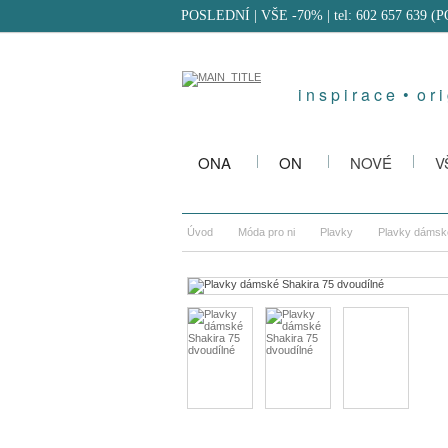
POSLEDNÍ | VŠE -70%
| tel: 602 657 639 (
i n s p i r a c e • o r i 
ONA
ON
NOVÉ
V
Úvod
Móda pro ni
Plavky
Plavky dámské