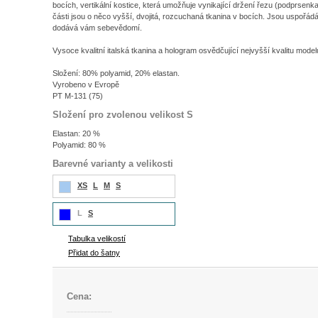
bocích, vertikální kostice, která umožňuje vynikající držení řezu (podprsen
části jsou o něco vyšší, dvojitá, rozcuchaná tkanina v bocích. Jsou uspořád
dodává vám sebevědomí.
Vysoce kvalitní italská tkanina a hologram osvědčující nejvyšší kvalitu mod
Složení: 80% polyamid, 20% elastan.
Vyrobeno v Evropě
PT M-131 (75)
Složení pro zvolenou velikost S
Elastan: 20 %
Polyamid: 80 %
Barevné varianty a velikosti
XS
L
M
S
L
S
Tabulka velikostí
Přidat do šatny
Cena: