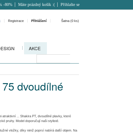
% -80%
Máte prázdný košík :(
Přihlašte se
k
Registrace
Přihlášení
Šatna (
0
ks)
DESIGN
AKCE
 75 dvoudílné
atraktivní ... Shakira PT, dvoudílné plavky, které
ké pruhy. Model doporučují naši stylisté.
užné vložky, díky nimž poprsí nabírá další objem. Na