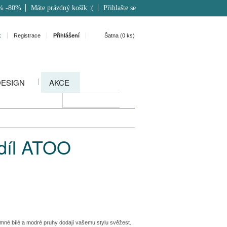
% -80%
Máte prázdný košík :(
Přihlašte se
k
Registrace
Přihlášení
Šatna (
0
ks)
DESIGN
AKCE
díl ATOO
 Jemné bílé a modré pruhy dodají vašemu stylu svěžest.