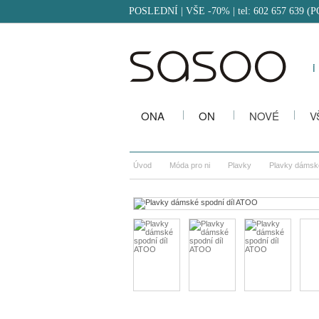
POSLEDNÍ | VŠE -70%
| tel: 602 657 639 (
i
ONA
ON
NOVÉ
V
Úvod
Móda pro ni
Plavky
Plavky dámsk