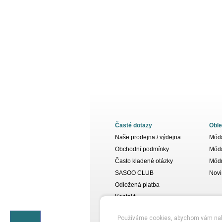
Časté dotazy
Oble
Naše prodejna / výdejna
Móda
Obchodní podmínky
Móda
Často kladené otázky
Módn
SASOO CLUB
Novi
Odložená platba
Kontakt
Používáme cookies, abychom vám nabídl