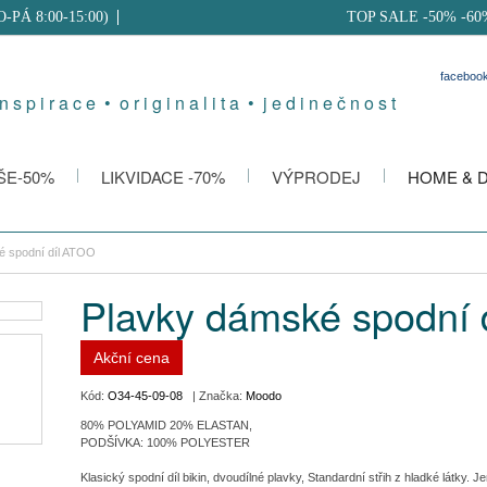
PO-PÁ 8:00-15:00)
TOP SALE -50% -60
faceboo
 n s p i r a c e • o r i g i n a l i t a • j e d i n e č n o s t
ŠE-50%
LIKVIDACE -70%
VÝPRODEJ
HOME & 
é spodní díl ATOO
Plavky dámské spodní 
Akční cena
Kód:
O34-45-09-08
| Značka:
Moodo
80% POLYAMID 20% ELASTAN,
PODŠÍVKA: 100% POLYESTER
Klasický spodní díl bikin, dvoudílné plavky, Standardní střih z hladké látky.