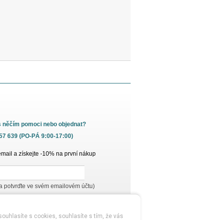
s něčím pomoci nebo objednat?
657 639 (PO-PÁ 9:00-17:00)
email a získejte -10% na první nákup
 a potvrďte ve svém emailovém účtu)
ouhlasíte s cookies, souhlasíte s tím, že vás