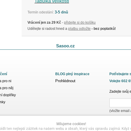
Tabulka velikostí
3-5 dnů
Termín odeslání:
Vrácení jen za 29 Kč
-
přidejte si do košíku
Udělejte si radost hned a
platbu odložte
- bez poplatků!
Sasoo.cz
čení
BLOG plný inspirace
Potřebujete 
Prohlédnout
 pro ni
Volejte 602 
 pro něj
Zadejte svůj 
í doplňky
nky
(vložte email
Milujeme cookies!
i ten nejlepší zážitek na našem webu a obsah, který vás opravdu zajímá. Když s