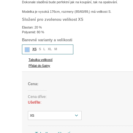
Dokonale sladěná bude perfektní jak na koupání, tak na opalování.
Modelka je vysoká 176cm, rozmery (85/60/89,) má velikost S.
Složení pro zvolenou velikost XS
Elastan: 20 %
Polyamid: 80 %
Barevné varianty a velikosti
XS
S
L
XL
M
Tabulka velikostí
Přidat do šatny
Cena:
Cena dříve:
Ušetříte:
XS