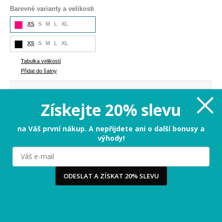
Barevné varianty a velikosti
XS
S
M
L
XL
XS
S
M
L
XL
Tabulka velikostí
Přidat do šatny
335 Kč
Cena:
Získejte 20% slevu
XS
na Váš první nákup. A nepřijdete ani o další bonusy a
výhody!
PŘIDAT DO KOŠÍKU
Milujeme cookies!
ODESLAT A ZÍSKAT 20% SLEVU
Tabulka velikostí
Používáme cookies, abychom vám nabídli ten nejlepší
zážitek na našem webu a obsah, který vás opravdu
zajímá. Když souhlasíte s cookies, souhlasíte s tím, že
3-5 dnů
Termín odeslání:
vás můžeme potěšit tou nejlepší verzí naší stránky.
Více
...
Vrácení jen za 29 Kč
-
přidejte si do košíku