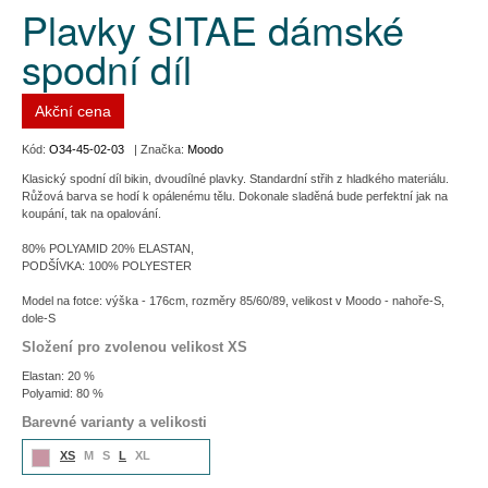
Plavky SITAE dámské
spodní díl
Akční cena
Kód:
O34-45-02-03
| Značka:
Moodo
Klasický spodní díl bikin, dvoudílné plavky. Standardní střih z hladkého materiálu.
Růžová barva se hodí k opálenému tělu. Dokonale sladěná bude perfektní jak na
koupání, tak na opalování.
80% POLYAMID 20% ELASTAN,
PODŠÍVKA: 100% POLYESTER
Model na fotce: výška - 176cm, rozměry 85/60/89, velikost v Moodo - nahoře-S,
dole-S
Složení pro zvolenou velikost XS
Elastan: 20 %
Polyamid: 80 %
Barevné varianty a velikosti
XS
M
S
L
XL