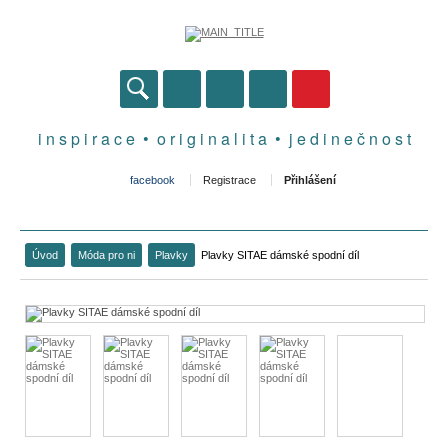
i n s p i r a c e • o r i g i n a l i t a • j e d i n e č n o s t
facebook
Registrace
Přihlášení
Úvod
Móda pro ni
Plavky
Plavky SITAE dámské spodní díl