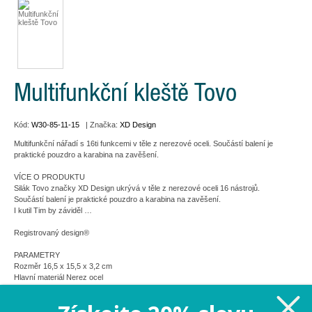
Multifunkční kleště Tovo
Kód:
W30-85-11-15
| Značka:
XD Design
Multifunkční nářadí s 16ti funkcemi v těle z nerezové oceli. Součástí balení je
praktické pouzdro a karabina na zavěšení.
VÍCE O PRODUKTU
Silák Tovo značky XD Design ukrývá v těle z nerezové oceli 16 nástrojů.
Součástí balení je praktické pouzdro a karabina na zavěšení.
I kutil Tim by záviděl …
Registrovaný design®
PARAMETRY
Rozměr 16,5 x 15,5 x 3,2 cm
Hlavní materiál Nerez ocel
Registrovaný design® ano
Barva šedá
Výrobce XD Design