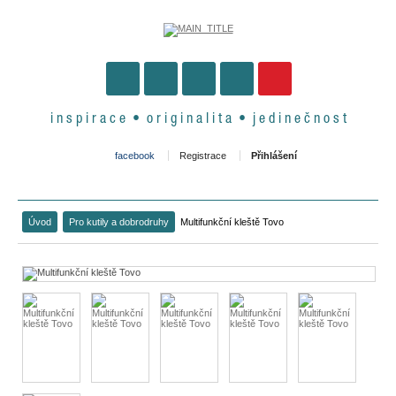
i n s p i r a c e • o r i g i n a l i t a • j e d i n e č n o s t
facebook
Registrace
Přihlášení
Úvod
Pro kutily a dobrodruhy
Multifunkční kleště Tovo