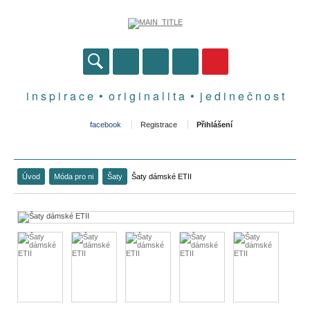
i n s p i r a c e • o r i g i n a l i t a • j e d i n e č n o s t
facebook
Registrace
Přihlášení
Úvod
Móda pro ni
Šaty
Šaty dámské ETII