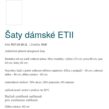
Šaty dámské ETII
Kód:
R37-23-28-11
| Značka:
RUE
Jedinečné pletené designové šaty.
Modelka má na sobě velikost jedna. Míry modelky: výška 172 cm, prsa 88 cm, pas
63 cm, boky 92 cm.
Rozměry šatů v jedné velikosti měřeno naplocho: šířka v podpaží - 49 cm, celková
délka - 89 cm, délka rukávu - 60 cm
materiálové složení: 76% akryl, 18% polyester, 6% elastan
způsob praní: praní v pračce na 30°C
Ručně změřené velikosti
pro zvolenou velikost
Délka rukávu: 60 cm