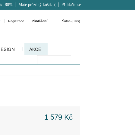
% -80%
Máte prázdný košík :(
Přihlašte se
k
Registrace
Přihlášení
Šatna (
0
ks)
DESIGN
AKCE
1 579 Kč