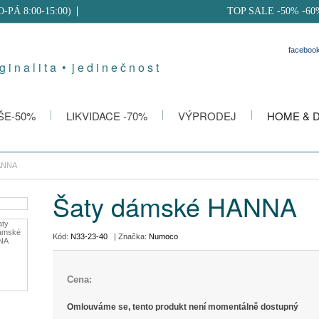
PO-PÁ 8:00-15:00)
TOP SALE -50% -60
faceboo
g i n a l i t a • j e d i n e č n o s t
ŠE-50%
LIKVIDACE -70%
VÝPRODEJ
HOME & 
ANNA
Šaty dámské HANNA
Kód:
N33-23-40
| Značka:
Numoco
Cena:
Omlouváme se, tento produkt není momentálně dostupný