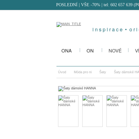
POSLEDNÍ | VŠE -70%
| tel: 602 657 639 (
i n s p i r a c e • o r i 
ONA
ON
NOVÉ
V
Úvod
Móda pro ni
Šaty
Šaty dámské H