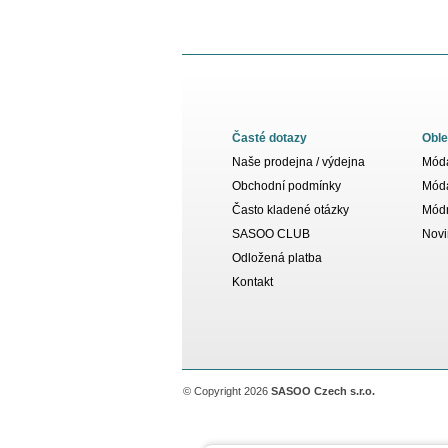
Časté dotazy
Oble
Naše prodejna / výdejna
Móda
Obchodní podmínky
Móda
Často kladené otázky
Módn
SASOO CLUB
Novi
Odložená platba
Kontakt
© Copyright 2026
SASOO Czech s.r.o.