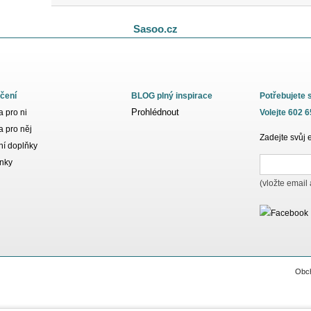
Sasoo.cz
čení
BLOG plný inspirace
Potřebujete 
Prohlédnout
 pro ni
Volejte 602 
 pro něj
Zadejte svůj 
í doplňky
nky
(vložte email
Obc