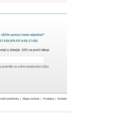
s něčím pomoci nebo objednat?
657 639 (PO-PÁ 9:00-17:00)
email a získejte -10% na první nákup
 a potvrďte ve svém emailovém účtu)
hodní podmínky
|
Mapa stránek
|
Prodejna
|
Kontakt