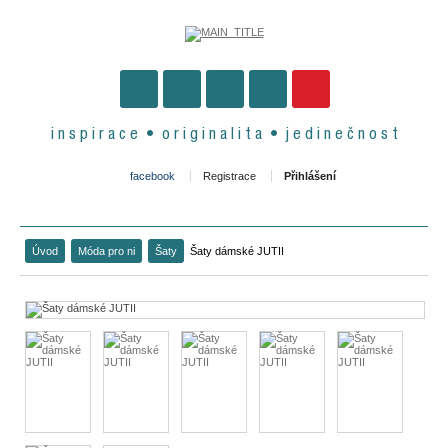
i n s p i r a c e • o r i g i n a l i t a • j e d i n e č n o s t
facebook
Registrace
Přihlášení
Úvod
Móda pro ni
Šaty
Šaty dámské JUTII