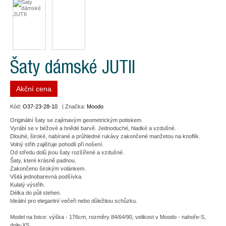
Šaty dámské JUTII
Akční cena
Kód:
O37-23-28-10
| Značka:
Moodo
Originální šaty se zajímavým geometrickým potiskem.
Vyrábí se v béžové a hnědé barvě. Jednoduché, hladké a vzdušné.
Dlouhé, široké, nabírané a průhledné rukávy zakončené manžetou na knoflík.
Volný střih zajišťuje pohodlí při nošení.
Od středu dolů jsou šaty rozšířené a vzdušné.
Šaty, které krásně padnou.
Zakončeno širokým volánkem.
Všitá jednobarevná podšívka.
Kulatý výstřih.
Délka do půli stehen.
Ideální pro elegantní večeři nebo důležitou schůzku.
Model na fotce: výška - 176cm, rozměry 84/64/90, velikost v Moodo - nahoře-S,
dole-XS