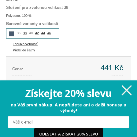
Složení pro zvolenou velikost 38
Polyester: 100 %
Barevné varianty a velikosti
36
38
40
42
44
46
Tabulka velikostí
Přidat do šatny
441 Kč
Cena:
Cena dříve:
999 Kč
Ušetříte:
-558 Kč (-56%)
Získejte 20% slevu
38 - poslední kus
na Váš první nákup. A nepřijdete ani o další bonusy a
výhody!
PŘIDAT DO KOŠÍKU
Milujeme cookies!
ODESLAT A ZÍSKAT 20% SLEVU
Tabulka velikostí
Používáme cookies, abychom vám nabídli ten nejlepší