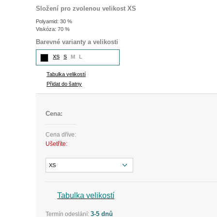
Složení pro zvolenou velikost XS
Polyamid: 30 %
Viskóza: 70 %
Barevné varianty a velikosti
XS
S
M
L
Tabulka velikostí
Přidat do šatny
Cena:
Cena dříve:
Ušetříte:
XS
Tabulka velikostí
3-5 dnů
Termín odeslání: