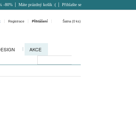
% -80%
Máte prázdný košík :(
Přihlašte se
k
Registrace
Přihlášení
Šatna (
0
ks)
DESIGN
AKCE