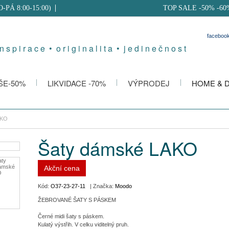
PO-PÁ 8:00-15:00)
TOP SALE -50% -60
faceboo
 n s p i r a c e • o r i g i n a l i t a • j e d i n e č n o s t
ŠE-50%
LIKVIDACE -70%
VÝPRODEJ
HOME & 
AKO
Šaty dámské LAKO
Akční cena
Kód:
O37-23-27-11
| Značka:
Moodo
ŽEBROVANÉ ŠATY S PÁSKEM
Černé midi šaty s páskem.
Kulatý výstřih. V celku viditelný pruh.