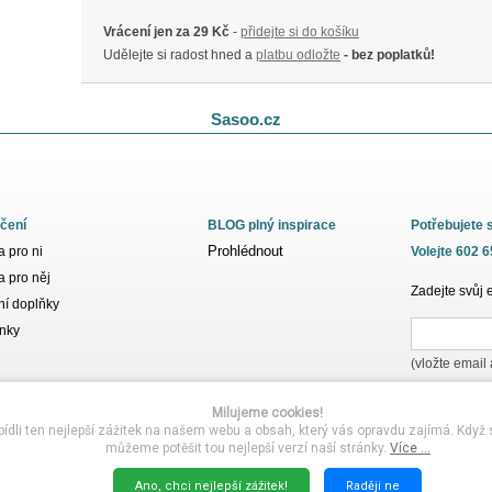
Vrácení jen za 29 Kč
-
přidejte si do košíku
Udělejte si radost hned a
platbu odložte
- bez poplatků!
Sasoo.cz
čení
BLOG plný inspirace
Potřebujete 
Prohlédnout
 pro ni
Volejte 602 
 pro něj
Zadejte svůj 
í doplňky
nky
(vložte email
Milujeme cookies!
i ten nejlepší zážitek na našem webu a obsah, který vás opravdu zajímá. Když s
můžeme potěšit tou nejlepší verzí naší stránky.
Více ...
Ano, chci nejlepší zážitek!
Raději ne