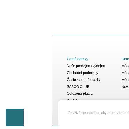
Časté dotazy
Oble
Naše prodejna / výdejna
Móda
Obchodní podmínky
Móda
Často kladené otázky
Módn
SASOO CLUB
Novi
Odložená platba
Kontakt
Používáme cookies, abychom vám nabídl