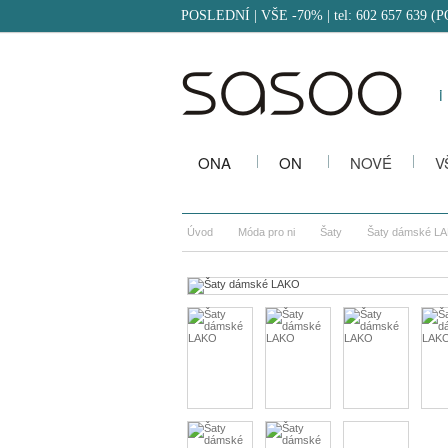
POSLEDNÍ | VŠE -70%
| tel: 602 657 639 (
i
ONA
ON
NOVÉ
V
Úvod
Móda pro ni
Šaty
Šaty dámské L