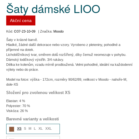
Šaty dámské LIOO
Akční cena
Kód:
O37-23-10-09
| Značka:
Moodo
Šaty v krásné barvě.
Hladké, žádné další dekorace nebo vzory. Vyrobeno z pleteniny, pohodlné a
příjemné na dotek.
Lichoběžníkový tvar, směrem dolů rozšířený, díky čemuž neomezuje v pohybu.
Dámský lodičkový výstřih. 3/4 rukávy.
Délka ke kolenům, vzadu mírně prodloužená. Velmi pohodlné, ideální na každodenní
výlety nebo do práce.
Model na fotce: výška - 172cm, rozměry 90/62/89, velikost v Moodo - nahoře-M,
dole-XS
Složení pro zvolenou velikost XS
Elastan: 4 %
Polyester: 70 %
Viskóza: 26 %
Barevné varianty a velikosti
XS
S
M
L
XL
XXL