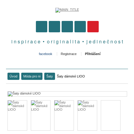
i n s p i r a c e • o r i g i n a l i t a • j e d i n e č n o s t
facebook
Registrace
Přihlášení
Úvod
Móda pro ni
Šaty
Šaty dámské LIOO