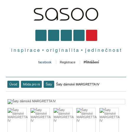
i n s p i r a c e • o r i g i n a l i t a • j e d i n e č n o s t
facebook
Registrace
Přihlášení
Úvod
Móda pro ni
Šaty
Šaty dámské MARGRETTA IV