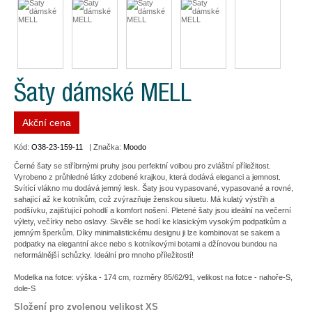
Šaty dámské MELL
Akční cena
Kód:
O38-23-159-11
| Značka:
Moodo
Černé šaty se stříbrnými pruhy jsou perfektní volbou pro zvláštní příležitost.
Vyrobeno z průhledné látky zdobené krajkou, která dodává eleganci a jemnost.
Svítící vlákno mu dodává jemný lesk. Šaty jsou vypasované, vypasované a rovné,
sahající až ke kotníkům, což zvýrazňuje ženskou siluetu. Má kulatý výstřih a
podšívku, zajišťující pohodlí a komfort nošení. Pletené šaty jsou ideální na večerní
výlety, večírky nebo oslavy. Skvěle se hodí ke klasickým vysokým podpatkům a
jemným šperkům. Díky minimalistickému designu ji lze kombinovat se sakem a
podpatky na elegantní akce nebo s kotníkovými botami a džínovou bundou na
neformálnější schůzky. Ideální pro mnoho příležitostí!
Modelka na fotce: výška - 174 cm, rozměry 85/62/91, velikost na fotce - nahoře-S,
dole-S
Složení pro zvolenou velikost XS