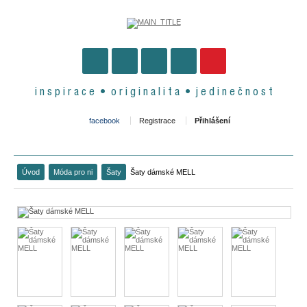
i n s p i r a c e • o r i g i n a l i t a • j e d i n e č n o s t
facebook
Registrace
Přihlášení
Úvod
Móda pro ni
Šaty
Šaty dámské MELL