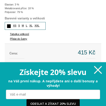
Elastan: 3 %
Metalizovaná příze: 18 %
Polyester: 79 %
Barevné varianty a velikosti
XS
S
M
L
XL
XXL
Tabulka velikostí
Přidat do šatny
415 Kč
Cena:
Cena dříve:
997 Kč
Ušetříte:
-582 Kč (-58%)
Získejte 20% slevu
XS
na Váš první nákup. A nepřijdete ani o další bonusy a
výhody!
PŘIDAT DO KOŠÍKU
Milujeme cookies!
ODESLAT A ZÍSKAT 20% SLEVU
Tabulka velikostí
Používáme cookies, abychom vám nabídli ten nejlepší