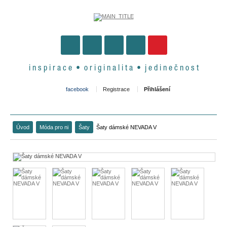
i n s p i r a c e • o r i g i n a l i t a • j e d i n e č n o s t
facebook
Registrace
Přihlášení
Úvod
Móda pro ni
Šaty
Šaty dámské NEVADA V