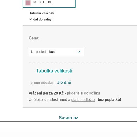
M
S
L
XL
Tabulka velikostí
Přidat do šatny
Cena:
L - poslední kus
Tabulka velikostí
3-5 dnů
Termín odeslání:
Vrácení jen za 29 Kč
-
přidejte si do košíku
Udělejte si radost hned a
platbu odložte
- bez poplatků!
Sasoo.cz