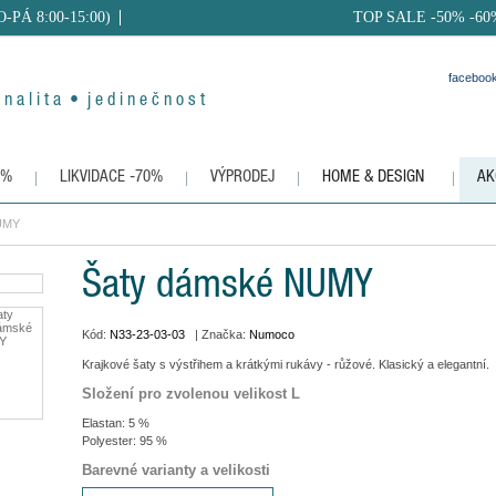
PO-PÁ 8:00-15:00)
TOP SALE -50% -60
faceboo
 n a l i t a • j e d i n e č n o s t
0%
LIKVIDACE -70%
VÝPRODEJ
HOME & DESIGN
AK
UMY
Šaty dámské NUMY
Kód:
N33-23-03-03
| Značka:
Numoco
Krajkové šaty s výstřihem a krátkými rukávy - růžové. Klasický a elegantní.
Složení pro zvolenou velikost L
Elastan: 5 %
Polyester: 95 %
Barevné varianty a velikosti