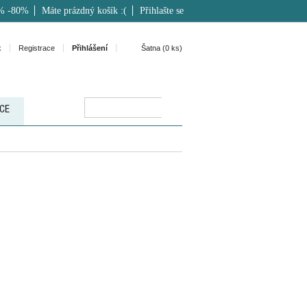
% -80%
Máte prázdný košík :(
Přihlašte se
k
Registrace
Přihlášení
Šatna (
0
ks)
CE