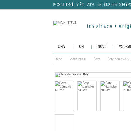
POSLEDNÍ | VŠE -70%
| tel: 602 657 639 (
i n s p i r a c e • o r i g i
ONA
ON
NOVÉ
VŠE-5
Úvod
Móda pro ni
Šaty
Šaty dámské N