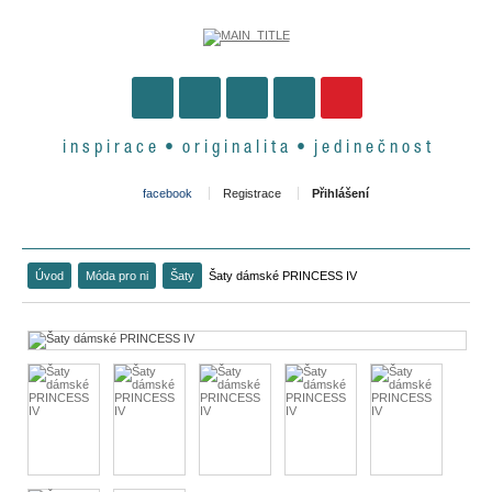
i n s p i r a c e • o r i g i n a l i t a • j e d i n e č n o s t
facebook
Registrace
Přihlášení
Úvod
Móda pro ni
Šaty
Šaty dámské PRINCESS IV