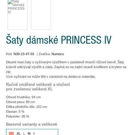
Šaty dámské PRINCESS IV
Kód:
N30-23-47-03
| Značka:
Numoco
Dlouhé maxi šaty s vyšívaným výstřihem v pastelově tmavší růžové barvě. Šaty
krásně odkrývají výstřih a záda. Zapíná se na zadní straně knoflíkem a krytem na
zip.
Vzor vyšívání se může lišit v závislosti na dodávce materiálu.
Ručně změřené velikosti a složení
pro zvolenou velikost XL
Obvod hrudníku: 94 cm
Obvod pasu: 80 cm
Délka předního dílu: 152 cm
Elastan: 5 %
Polyester: 95 %
Barevné varianty a velikosti
XL
L
M
S