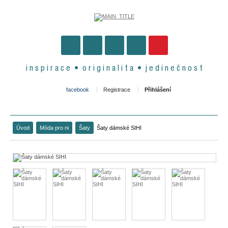
i n s p i r a c e • o r i g i n a l i t a • j e d i n e č n o s t
facebook
Registrace
Přihlášení
Úvod
Móda pro ni
Šaty
Šaty dámské SIHI