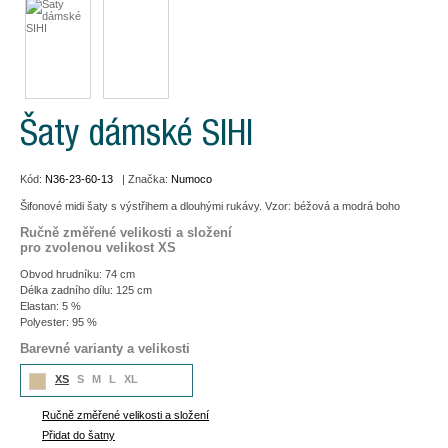
Šaty dámské SIHI
Kód:
N36-23-60-13
| Značka:
Numoco
Šifonové midi šaty s výstřihem a dlouhými rukávy. Vzor: béžová a modrá boho
Ručně změřené velikosti a složení
pro zvolenou velikost XS
Obvod hrudníku: 74 cm
Délka zadního dílu: 125 cm
Elastan: 5 %
Polyester: 95 %
Barevné varianty a velikosti
XS
S
M
L
XL
Ručně změřené velikosti a složení
Přidat do šatny