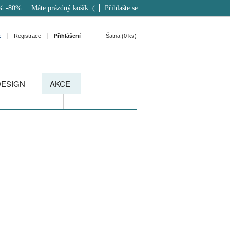
% -80%
Máte prázdný košík :(
Přihlašte se
k
Registrace
Přihlášení
Šatna (
0
ks)
DESIGN
AKCE