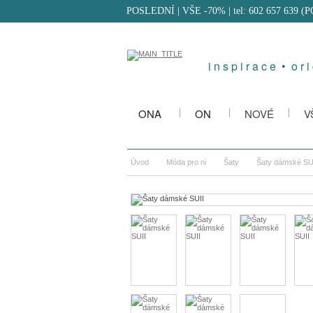
POSLEDNÍ | VŠE -70%
| tel: 602 657 639 (
i n s p i r a c e • o r i 
ONA
ON
NOVÉ
V
Úvod
Móda pro ni
Šaty
Šaty dámské SU