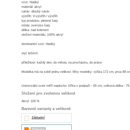
vzor: hladký
materiál: akryl
rukáv: dlouhý rukáv
výstřih: V-výstřih / výstřih
typ produktu: pletené šaty
móda: oversize šaty
délka: nad kolenem
složení materiálu: 100% akryl
dominantní vzor: hladký
styl: ležérní
příležitost: každý den, do města, na procházku, do práce
Modelka má na sobě jednu velikost. Míry modelky: výška 172 cm, prsa 88 c
Univerzální svetr měří naplocho: šířka v podpaží - 65 cm, celková délka - 7
Složení pro zvolenou velikost
Akryl: 100 %
Barevné varianty a velikosti
Základní
Základní