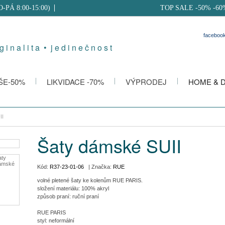
PO-PÁ 8:00-15:00)
TOP SALE -50% -60
faceboo
g i n a l i t a • j e d i n e č n o s t
ŠE-50%
LIKVIDACE -70%
VÝPRODEJ
HOME & 
II
Šaty dámské SUII
Kód:
R37-23-01-06
| Značka:
RUE
volné pletené šaty ke kolenům RUE PARIS.
složení materiálu: 100% akryl
způsob praní: ruční praní
RUE PARIS
styl: neformální