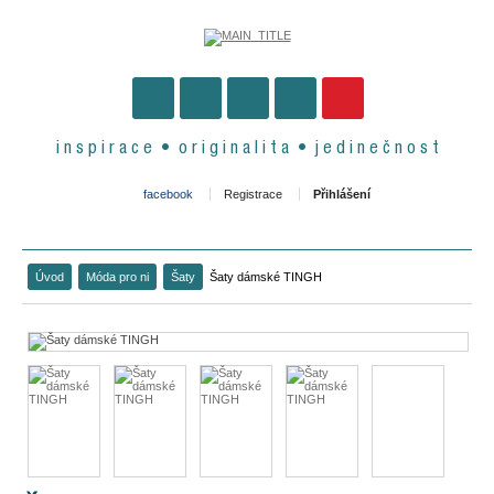
i n s p i r a c e • o r i g i n a l i t a • j e d i n e č n o s t
facebook
Registrace
Přihlášení
Úvod
Móda pro ni
Šaty
Šaty dámské TINGH