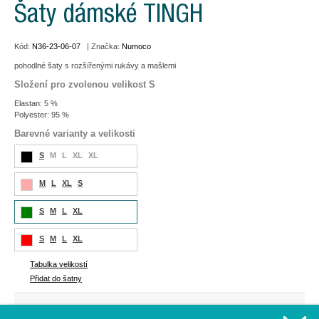
Šaty dámské TINGH
Kód:
N36-23-06-07
| Značka:
Numoco
pohodlné šaty s rozšířenými rukávy a mašlemi
Složení pro zvolenou velikost S
Elastan: 5 %
Polyester: 95 %
Barevné varianty a velikosti
S
M
L
XL
XL
M
L
XL
S
S
M
L
XL
S
M
L
XL
Tabulka velikostí
Přidat do šatny