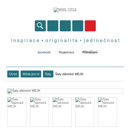
i n s p i r a c e • o r i g i n a l i t a • j e d i n e č n o s t
facebook
Registrace
Přihlášení
Úvod
Móda pro ni
Šaty
Šaty dámské WEJK