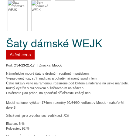
Šaty dámské WEJK
Akční cena
Kód:
O34-23-21-17
| Značka:
Moodo
Námořnické modré šaty s drobným rostlinným potiskem.
Vypasovaný top, střih nad pas a bohatě nařasený spodní lem.
Úzké rukávy všité na ramenou, rozšířené pod loktem a nabírané na úzké manžetě.
Kulatý výstřih s rozparkem a šněrováním na zádech.
Obléknete ji do práce, na speciální příležitosti i každý den.
Model na fotce: výška - 174cm, rozměry 92/64/90, velikost v Moodo - nahoře-M,
dole-S
Složení pro zvolenou velikost XS
Elastan: 8 %
Polyester: 92 %