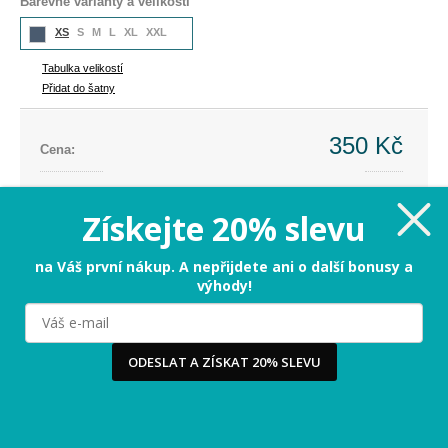
Barevné varianty a velikosti
XS
S
M
L
XL
XXL
Tabulka velikostí
Přidat do šatny
350 Kč
Cena:
Cena dříve:
999 Kč
Ušetříte:
-649 Kč (-65%)
Získejte 20% slevu
XS - poslední kus
na Váš první nákup. A nepřijdete ani o další bonusy a
výhody!
PŘIDAT DO KOŠÍKU
Milujeme cookies!
ODESLAT A ZÍSKAT 20% SLEVU
Tabulka velikostí
Používáme cookies, abychom vám nabídli ten nejlepší
zážitek na našem webu a obsah, který vás opravdu
zajímá. Když souhlasíte s cookies, souhlasíte s tím, že
3-5 dnů
Termín odeslání:
vás můžeme potěšit tou nejlepší verzí naší stránky.
Více
...
Vrácení jen za 29 Kč
-
přidejte si do košíku