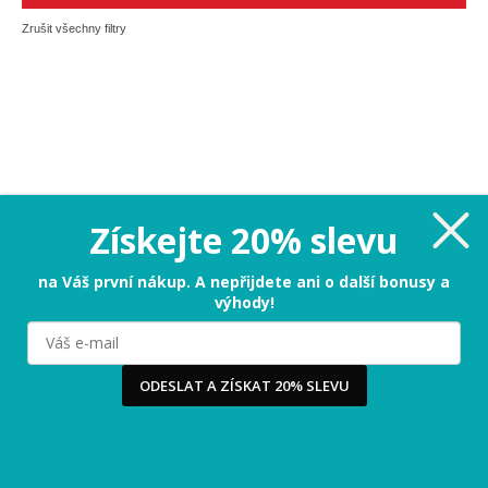
Zrušit všechny filtry
Získejte 20% slevu
na Váš první nákup. A nepřijdete ani o další bonusy a
výhody!
Milujeme cookies!
Používáme cookies, abychom vám nabídli ten nejlepší
zážitek na našem webu a obsah, který vás opravdu
zajímá. Když souhlasíte s cookies, souhlasíte s tím, že
ODESLAT A ZÍSKAT 20% SLEVU
vás můžeme potěšit tou nejlepší verzí naší stránky.
Více
...
Ano, chci nejlepší zážitek!
Raději ne