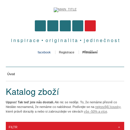
i n s p i r a c e • o r i g i n a l i t a • j e d i n e č n o s t
facebook
Registrace
Přihlášení
Úvod
Katalog zboží
Uppss! Tak teď jste nás dostali.
Ale nic se neděje. To, že nemáme přesně co
hledáte neznamená, že nemáme co nabídnout. Podívejte se na
nejnovější kousky
,
které právě dorazily a nebo si zabrouzdejte ve slevách
vše -50% a více
.
FILTR
+