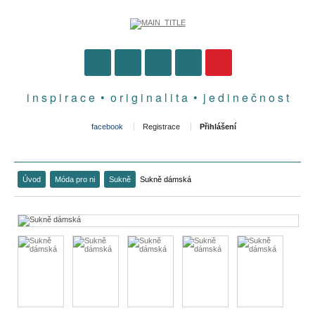
i n s p i r a c e • o r i g i n a l i t a • j e d i n e č n o s t
facebook
Registrace
Přihlášení
Úvod
Móda pro ni
Sukně
Sukně dámská