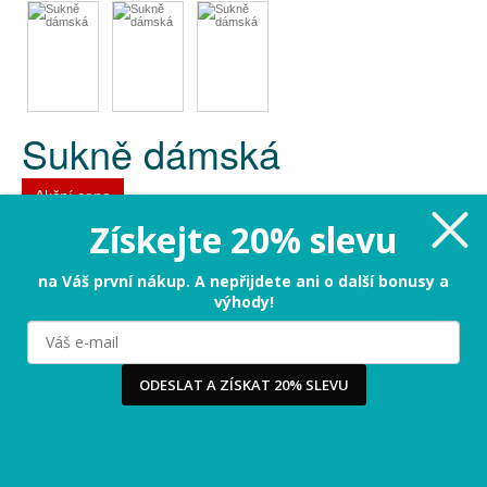
Sukně dámská
Akční cena
Získejte 20% slevu
Kód:
T24-24-15
| Značka:
Top Secret
na Váš první nákup. A nepřijdete ani o další bonusy a
644 Kč
Cena:
výhody!
Milujeme cookies!
Používáme cookies, abychom vám nabídli ten nejlepší
Cena dříve:
859 Kč
zážitek na našem webu a obsah, který vás opravdu
Ušetříte:
-215 Kč (-25%)
zajímá. Když souhlasíte s cookies, souhlasíte s tím, že
ODESLAT A ZÍSKAT 20% SLEVU
vás můžeme potěšit tou nejlepší verzí naší stránky.
Více
Omlouváme se, tento produkt není momentálně dostupný
...
Ano, chci nejlepší zážitek!
Raději ne