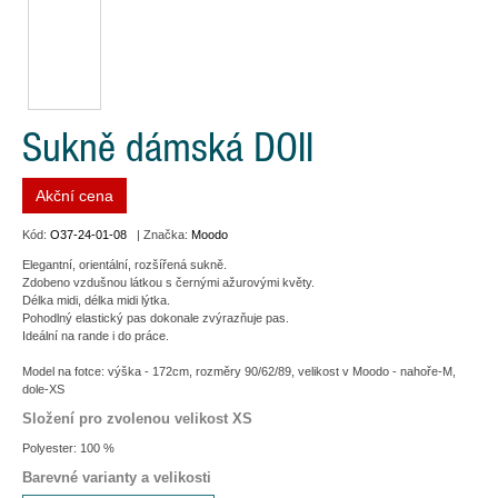
Sukně dámská DOII
Akční cena
Kód:
O37-24-01-08
| Značka:
Moodo
Elegantní, orientální, rozšířená sukně.
Zdobeno vzdušnou látkou s černými ažurovými květy.
Délka midi, délka midi lýtka.
Pohodlný elastický pas dokonale zvýrazňuje pas.
Ideální na rande i do práce.
Model na fotce: výška - 172cm, rozměry 90/62/89, velikost v Moodo - nahoře-M,
dole-XS
Složení pro zvolenou velikost XS
Polyester: 100 %
Barevné varianty a velikosti