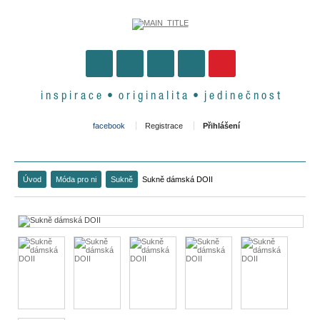
i n s p i r a c e • o r i g i n a l i t a • j e d i n e č n o s t
facebook
Registrace
Přihlášení
Úvod
Móda pro ni
Sukně
Sukně dámská DOII