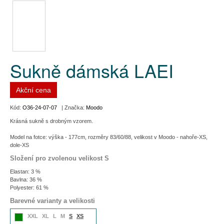
Sukně dámská LAEI
Akční cena
Kód:
O36-24-07-07
| Značka:
Moodo
Krásná sukně s drobným vzorem.
Model na fotce: výška - 177cm, rozměry 83/60/88, velikost v Moodo - nahoře-XS,
dole-XS
Složení pro zvolenou velikost S
Elastan: 3 %
Bavlna: 36 %
Polyester: 61 %
Barevné varianty a velikosti
XXL
XL
L
M
S
XS