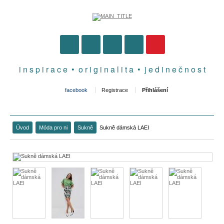
i n s p i r a c e • o r i g i n a l i t a • j e d i n e č n o s t
facebook
Registrace
Přihlášení
Úvod
Móda pro ni
Sukně
Sukně dámská LAEI