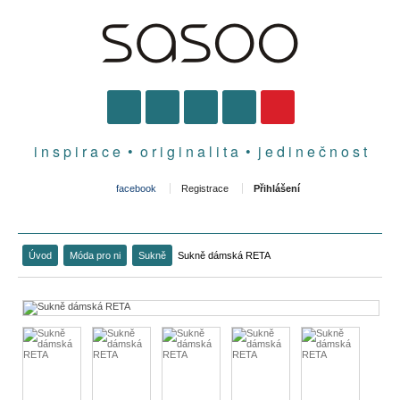
i n s p i r a c e • o r i g i n a l i t a • j e d i n e č n o s t
facebook
Registrace
Přihlášení
Úvod
Móda pro ni
Sukně
Sukně dámská RETA