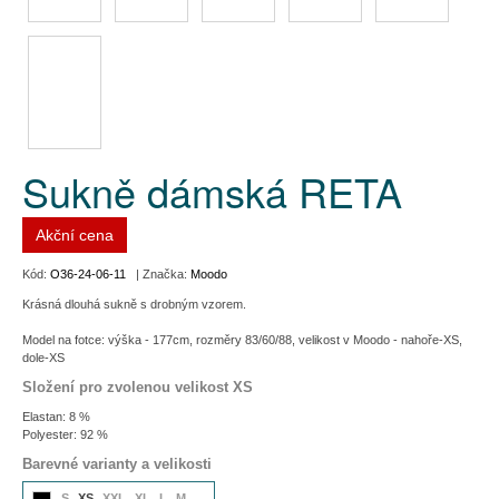
Sukně dámská RETA
Akční cena
Kód:
O36-24-06-11
| Značka:
Moodo
Krásná dlouhá sukně s drobným vzorem.
Model na fotce: výška - 177cm, rozměry 83/60/88, velikost v Moodo - nahoře-XS,
dole-XS
Složení pro zvolenou velikost XS
Elastan: 8 %
Polyester: 92 %
Barevné varianty a velikosti
S
XS
XXL
XL
L
M