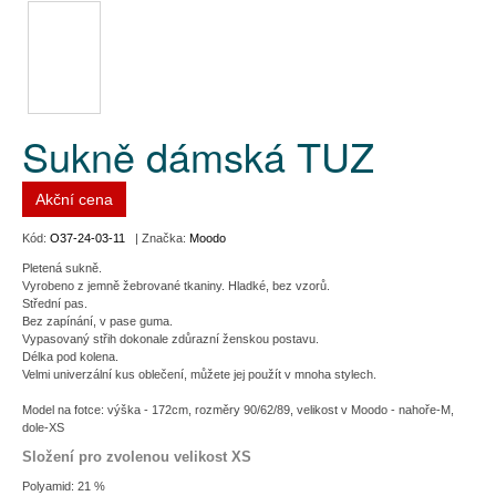
Sukně dámská TUZ
Akční cena
Kód:
O37-24-03-11
| Značka:
Moodo
Pletená sukně.
Vyrobeno z jemně žebrované tkaniny. Hladké, bez vzorů.
Střední pas.
Bez zapínání, v pase guma.
Vypasovaný střih dokonale zdůrazní ženskou postavu.
Délka pod kolena.
Velmi univerzální kus oblečení, můžete jej použít v mnoha stylech.
Model na fotce: výška - 172cm, rozměry 90/62/89, velikost v Moodo - nahoře-M,
dole-XS
Složení pro zvolenou velikost XS
Polyamid: 21 %