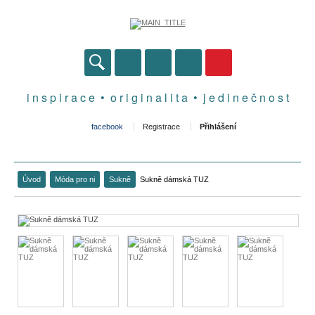
i n s p i r a c e • o r i g i n a l i t a • j e d i n e č n o s t
facebook
Registrace
Přihlášení
Úvod
Móda pro ni
Sukně
Sukně dámská TUZ