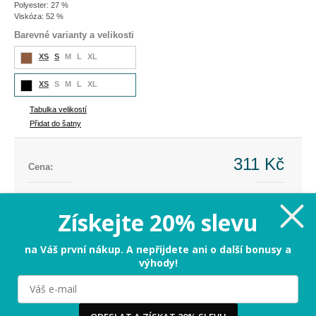
Polyester: 27 %
Viskóza: 52 %
Barevné varianty a velikosti
XS
S
M
L
XL
XS
S
M
L
XL
Tabulka velikostí
Přidat do šatny
311 Kč
Cena:
Cena dříve:
699 Kč
Ušetříte:
-388 Kč (-56%)
Získejte 20% slevu
XS - zbývá už jen pár kousků
na Váš první nákup. A nepřijdete ani o další bonusy a
výhody!
PŘIDAT DO KOŠÍKU
Milujeme cookies!