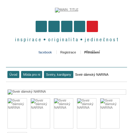
i n s p i r a c e • o r i g i n a l i t a • j e d i n e č n o s t
facebook
Registrace
Přihlášení
Úvod
Móda pro ni
Svetry, kardigany
Svetr dámský NARINA