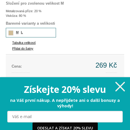
Složení pro zvolenou velikost M
Metalizovaná příze: 20 %
Viskóza: 80 %
Barevné varianty a velikosti
M
L
Tabulka velikostí
Přidat do šatny
269 Kč
Cena:
Cena dříve:
899 Kč
Ušetříte:
-630 Kč (-70%)
Získejte 20% slevu
M - poslední kus
na Váš první nákup. A nepřijdete ani o další bonusy a
výhody!
PŘIDAT DO KOŠÍKU
Milujeme cookies!
ODESLAT A ZÍSKAT 20% SLEVU
Tabulka velikostí
Používáme cookies, abychom vám nabídli ten nejlepší