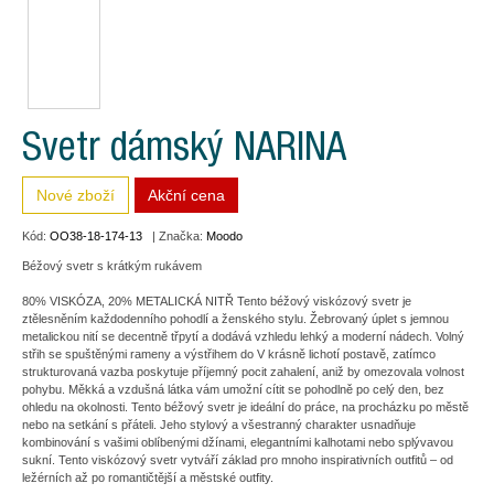
Svetr dámský NARINA
Nové zboží
Akční cena
Kód:
OO38-18-174-13
| Značka:
Moodo
Béžový svetr s krátkým rukávem
80% VISKÓZA, 20% METALICKÁ NITŘ Tento béžový viskózový svetr je
ztělesněním každodenního pohodlí a ženského stylu. Žebrovaný úplet s jemnou
metalickou nití se decentně třpytí a dodává vzhledu lehký a moderní nádech. Volný
střih se spuštěnými rameny a výstřihem do V krásně lichotí postavě, zatímco
strukturovaná vazba poskytuje příjemný pocit zahalení, aniž by omezovala volnost
pohybu. Měkká a vzdušná látka vám umožní cítit se pohodlně po celý den, bez
ohledu na okolnosti. Tento béžový svetr je ideální do práce, na procházku po městě
nebo na setkání s přáteli. Jeho stylový a všestranný charakter usnadňuje
kombinování s vašimi oblíbenými džínami, elegantními kalhotami nebo splývavou
sukní. Tento viskózový svetr vytváří základ pro mnoho inspirativních outfitů – od
ležérních až po romantičtější a městské outfity.