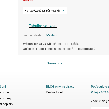
Ušetříte:
XS - zbývá už jen pár kousků
Tabulka velikostí
3-5 dnů
Termín odeslání:
Vrácení jen za 29 Kč
-
přidejte si do košíku
Udělejte si radost hned a
platbu odložte
- bez poplatků!
Sasoo.cz
čení
BLOG plný inspirace
Potřebujete 
Prohlédnout
 pro ni
Volejte 602 
 pro něj
Zadejte svůj 
í doplňky