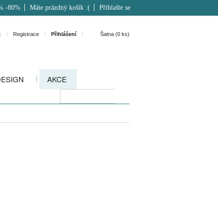
% -80%
Máte prázdný košík :(
Přihlašte se
k
Registrace
Přihlášení
Šatna (
0
ks)
DESIGN
AKCE