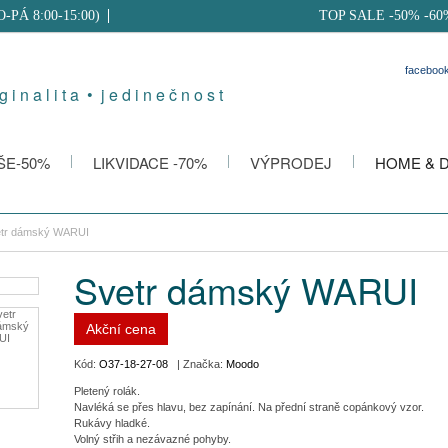
PO-PÁ 8:00-15:00)
TOP SALE -50% -60
faceboo
g i n a l i t a • j e d i n e č n o s t
ŠE-50%
LIKVIDACE -70%
VÝPRODEJ
HOME & 
tr dámský WARUI
Svetr dámský WARUI
Akční cena
Kód:
O37-18-27-08
| Značka:
Moodo
Pletený rolák.
Navléká se přes hlavu, bez zapínání. Na přední straně copánkový vzor.
Rukávy hladké.
Volný střih a nezávazné pohyby.