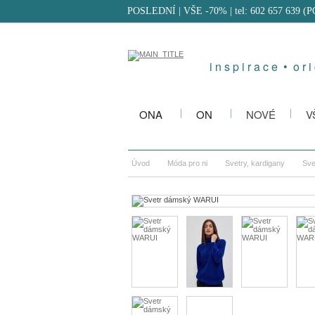
POSLEDNÍ | VŠE -70%
| tel: 602 657 639 (
i n s p i r a c e • o r i 
ONA
ON
NOVÉ
V
Úvod
Móda pro ni
Svetry, kardigany
Sve