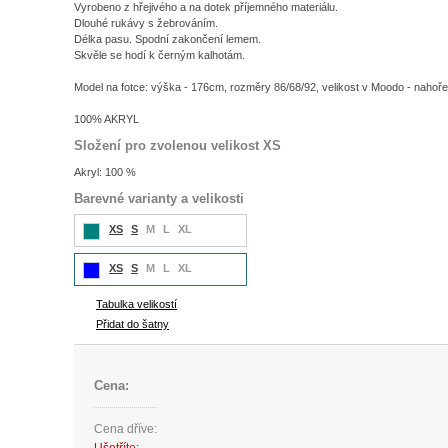
Vyrobeno z hřejivého a na dotek příjemného materiálu.
Dlouhé rukávy s žebrováním.
Délka pasu. Spodní zakončení lemem.
Skvěle se hodí k černým kalhotám.
Model na fotce: výška - 176cm, rozměry 86/68/92, velikost v Moodo - nahoře
100% AKRYL
Složení pro zvolenou velikost XS
Akryl: 100 %
Barevné varianty a velikosti
XS
S
M
L
XL
XS
S
M
L
XL
Tabulka velikostí
Přidat do šatny
Cena:
Cena dříve: