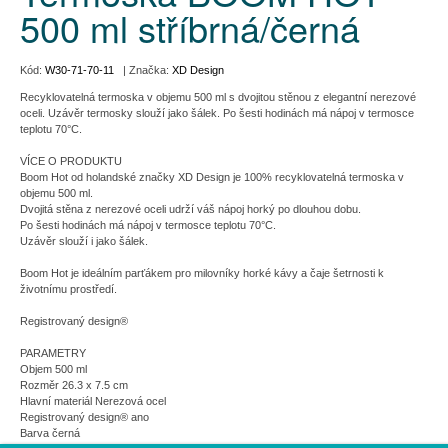
500 ml stříbrná/černá
Kód:
W30-71-70-11
| Značka:
XD Design
Recyklovatelná termoska v objemu 500 ml s dvojitou stěnou z elegantní nerezové
oceli. Uzávěr termosky slouží jako šálek. Po šesti hodinách má nápoj v termosce
teplotu 70°C.
VÍCE O PRODUKTU
Boom Hot od holandské značky XD Design je 100% recyklovatelná termoska v
objemu 500 ml.
Dvojitá stěna z nerezové oceli udrží váš nápoj horký po dlouhou dobu.
Po šesti hodinách má nápoj v termosce teplotu 70°C.
Uzávěr slouží i jako šálek.
Boom Hot je ideálním parťákem pro milovníky horké kávy a čaje šetrnosti k
životnímu prostředí.
Registrovaný design®
PARAMETRY
Objem 500 ml
Rozměr 26.3 x 7.5 cm
Hlavní materiál Nerezová ocel
Registrovaný design® ano
Barva černá