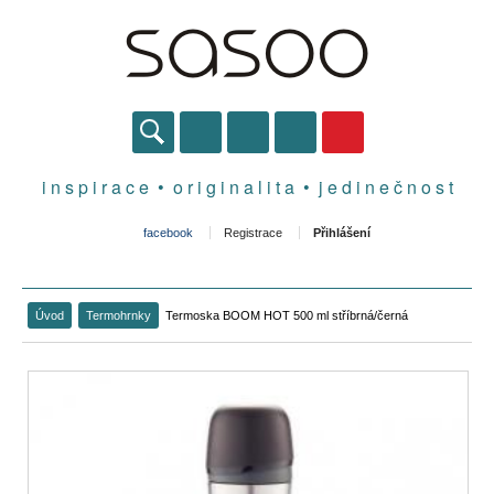
i n s p i r a c e • o r i g i n a l i t a • j e d i n e č n o s t
facebook
Registrace
Přihlášení
Úvod
Termohrnky
Termoska BOOM HOT 500 ml stříbrná/černá