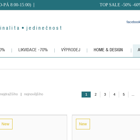
PO-PÁ 8:00-15:00)
TOP SALE -50% -60
faceboo
i n a l i t a • j e d i n e č n o s t
50%
LIKVIDACE -70%
VÝPRODEJ
HOME & DESIGN
nejdražšího
|
nejnovějšího
1
2
3
4
5
...
New
New