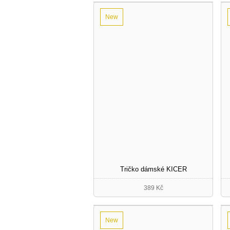
New
Tričko dámské KICER
389 Kč
New