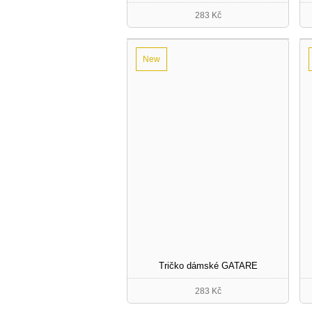
283 Kč
New
Tričko dámské GATARE
283 Kč