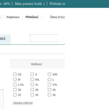
% -80%
Máte prázdný košík :(
Přihlašte se
k
Registrace
Přihlášení
Šatna (
0
ks)
AKCE
Velikost
XS
S
S/M
M
M/L
L
L//XL
XL
XXL
36
38
40
42
44
46
Tabulka velikostí