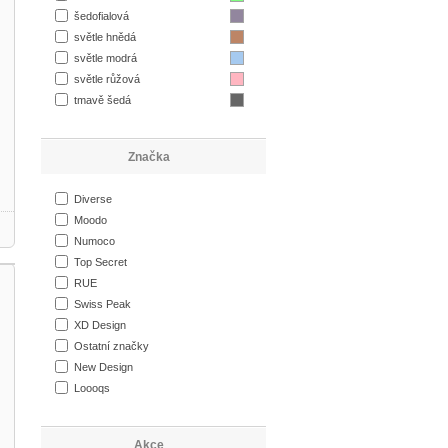
šedofialová
světle hnědá
světle modrá
světle růžová
tmavě šedá
Značka
Diverse
Moodo
Numoco
Top Secret
RUE
Swiss Peak
XD Design
Ostatní značky
New Design
Loooqs
Akce