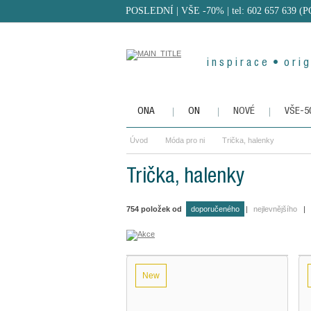
POSLEDNÍ | VŠE -70%
| tel: 602 657 639 (
i n s p i r a c e • o r i g 
ONA
ON
NOVÉ
VŠE-
Úvod
Móda pro ni
Trička, halenky
Trička, halenky
754
položek od
doporučeného
|
nejlevnějšího
|
New