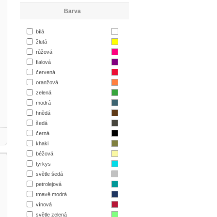
Barva
bílá
žlutá
růžová
fialová
červená
oranžová
zelená
modrá
hnědá
šedá
černá
khaki
béžová
tyrkys
světle šedá
petrolejová
tmavě modrá
vínová
světle zelená