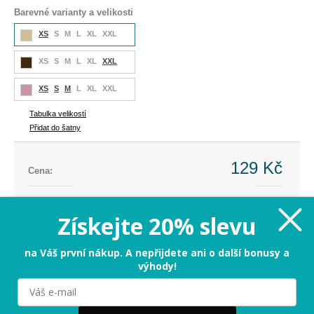
Barevné varianty a velikosti
XS
S
M
L
XL
XXL
XS
S
M
L
XL
XXL
XS
S
M
L
XL
XXL
Tabulka velikostí
Přidat do šatny
129 Kč
Cena:
Cena dříve:
257 Kč
Ušetříte:
-128 Kč (-50%)
Získejte 20% slevu
XS
na Váš první nákup. A nepřijdete ani o další bonusy a
výhody!
PŘIDAT DO KOŠÍKU
Milujeme cookies!