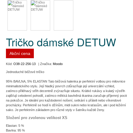
Tričko dámské DETUW
Akční cena
Kód:
O38-22-256-13
| Značka:
Moodo
Jednoduché béžové tričko
95% BAVLNA, 5% ELASTAN Tato béžová halenka je perfektní volbou pro milovnice
minimalistického stylu. Její hladký povrch zdůrazňuje její univerzální vzhled,
zatímco přiléhavý střih decentně zvýrazňuje siluetu. Krátké rukávy a kulatý výstřih
zajišťují celodenní pohodlí, zatímco měkká bavlněná tkanina zaručuje příjemný pocit
na pokožce. Je ideální pro každodenní nošení, setkání s přáteli nebo víkendové
procházky. Perfektně se hodí k džínům, midi sukni nebo kraťasům, ale i pod ležérní
sako. Je perfektním základem pro různé styly v šatníku každé ženy.
Složení pro zvolenou velikost XS
Elastan: 5 %
Bavlna: 95 %