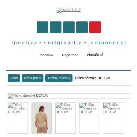
i n s p i r a c e • o r i g i n a l i t a • j e d i n e č n o s t
facebook
Registrace
Přihlášení
Úvod
Móda pro ni
Trička, halenky
Tričko dámské DETUW