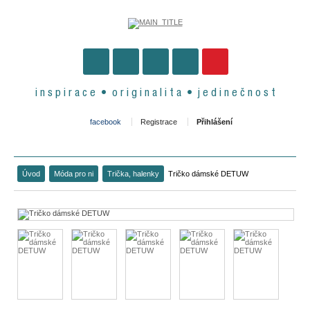
i n s p i r a c e • o r i g i n a l i t a • j e d i n e č n o s t
facebook
Registrace
Přihlášení
Úvod
Móda pro ni
Trička, halenky
Tričko dámské DETUW