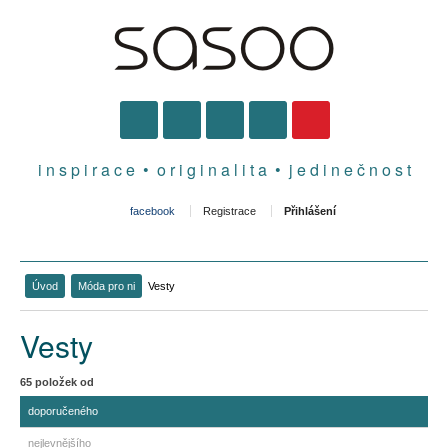
i n s p i r a c e • o r i g i n a l i t a • j e d i n e č n o s t
facebook
Registrace
Přihlášení
Úvod
Móda pro ni
Vesty
Vesty
65
položek od
doporučeného
nejlevnějšího