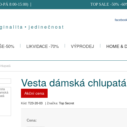
PO-PÁ 8:00-15:00)
TOP SALE -50% -60
faceboo
g i n a l i t a • j e d i n e č n o s t
ŠE-50%
LIKVIDACE -70%
VÝPRODEJ
HOME & 
hlupatá
Vesta dámská chlupatá
Akční cena
Kód:
T23-20-03
| Značka:
Top Secret
Cena: