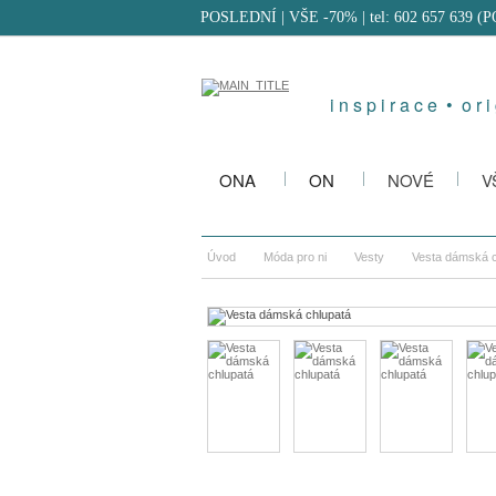
POSLEDNÍ | VŠE -70%
| tel: 602 657 639 (
i n s p i r a c e • o r i 
ONA
ON
NOVÉ
V
Úvod
Móda pro ni
Vesty
Vesta dámská c