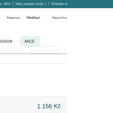
% -80%
Máte prázdný košík :(
Přihlašte se
k
Registrace
Přihlášení
Šatna (
0
ks)
DESIGN
AKCE
1 156 Kč