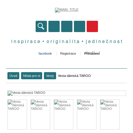
i n s p i r a c e • o r i g i n a l i t a • j e d i n e č n o s t
facebook
Registrace
Přihlášení
Úvod
Móda pro ni
Vesty
Vesta dámská TAROO