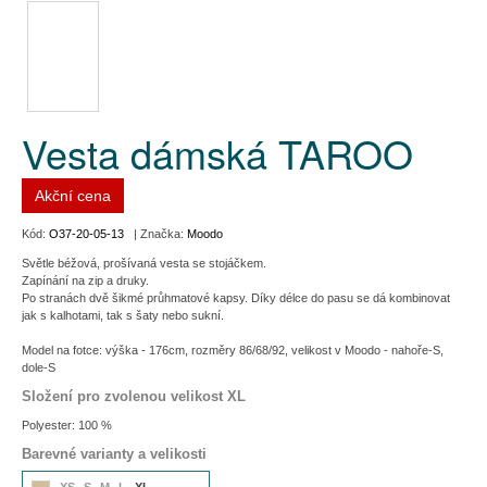
Vesta dámská TAROO
Akční cena
Kód:
O37-20-05-13
| Značka:
Moodo
Světle béžová, prošívaná vesta se stojáčkem.
Zapínání na zip a druky.
Po stranách dvě šikmé průhmatové kapsy. Díky délce do pasu se dá kombinovat
jak s kalhotami, tak s šaty nebo sukní.
Model na fotce: výška - 176cm, rozměry 86/68/92, velikost v Moodo - nahoře-S,
dole-S
Složení pro zvolenou velikost XL
Polyester: 100 %
Barevné varianty a velikosti