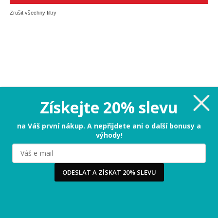
Zrušit všechny filtry
Získejte 20% slevu
na Váš první nákup. A nepřijdete ani o další bonusy a
výhody!
Milujeme cookies!
Používáme cookies, abychom vám nabídli ten nejlepší
zážitek na našem webu a obsah, který vás opravdu
zajímá. Když souhlasíte s cookies, souhlasíte s tím, že
ODESLAT A ZÍSKAT 20% SLEVU
vás můžeme potěšit tou nejlepší verzí naší stránky.
Více
...
Ano, chci nejlepší zážitek!
Raději ne