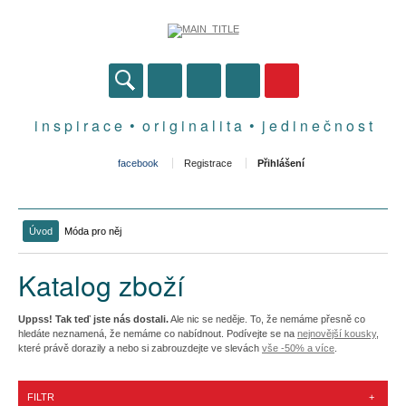
i n s p i r a c e • o r i g i n a l i t a • j e d i n e č n o s t
facebook
Registrace
Přihlášení
Úvod
Móda pro něj
Katalog zboží
Uppss! Tak teď jste nás dostali.
Ale nic se neděje. To, že nemáme přesně co
hledáte neznamená, že nemáme co nabídnout. Podívejte se na
nejnovější kousky
,
které právě dorazily a nebo si zabrouzdejte ve slevách
vše -50% a více
.
FILTR
+