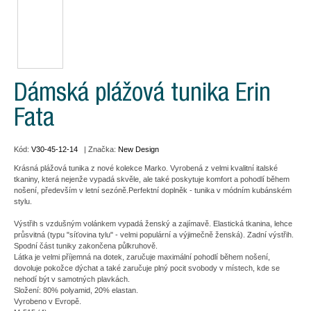
Dámská plážová tunika Erin
Fata
Kód:
V30-45-12-14
| Značka:
New Design
Krásná plážová tunika z nové kolekce Marko. Vyrobená z velmi kvalitní italské
tkaniny, která nejenže vypadá skvěle, ale také poskytuje komfort a pohodlí během
nošení, především v letní sezóně.Perfektní doplněk - tunika v módním kubánském
stylu.
Výstřih s vzdušným volánkem vypadá ženský a zajímavě. Elastická tkanina, lehce
průsvitná (typu "síťovina tylu" - velmi populární a výjimečně ženská). Zadní výstřih.
Spodní část tuniky zakončena půlkruhově.
Látka je velmi příjemná na dotek, zaručuje maximální pohodlí během nošení,
dovoluje pokožce dýchat a také zaručuje plný pocit svobody v místech, kde se
nehodí být v samotných plavkách.
Složení: 80% polyamid, 20% elastan.
Vyrobeno v Evropě.