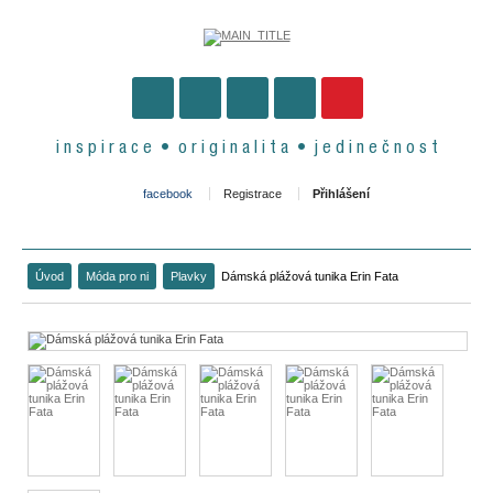
i n s p i r a c e • o r i g i n a l i t a • j e d i n e č n o s t
facebook
Registrace
Přihlášení
Úvod
Móda pro ni
Plavky
Dámská plážová tunika Erin Fata