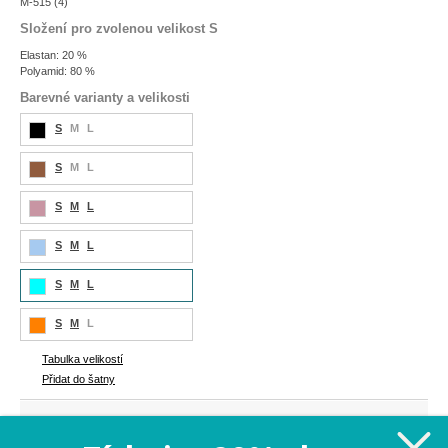
M-515 (4)
Složení pro zvolenou velikost S
Elastan: 20 %
Polyamid: 80 %
Barevné varianty a velikosti
S
M
L
S
M
L
S
M
L
S
M
L
S
M
L
S
M
L
Tabulka velikostí
Přidat do šatny
829 Kč
Cena: