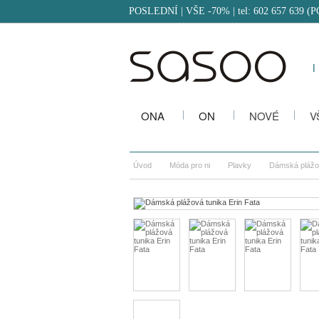
POSLEDNÍ | VŠE -70%
| tel: 602 657 639 (
i
ONA
ON
NOVÉ
V
Úvod
Móda pro ni
Plavky
Dámská plážov