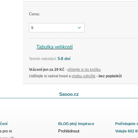
Cena:
S
Tabulka velikostí
5-8 dní
Termín odeslání:
Vrácení jen za 29 Kč
-
přidejte si do košíku
Udělejte si radost hned a
platbu odložte
- bez poplatků!
Sasoo.cz
čení
BLOG plný inspirace
Potřebujete 
Prohlédnout
 pro ni
Volejte 602 