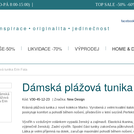
PO-PÁ 8:00-15:00)
TOP SALE -50% -60
faceboo
 n s p i r a c e • o r i g i n a l i t a • j e d i n e č n o s t
ŠE-50%
LIKVIDACE -70%
VÝPRODEJ
HOME & 
á tunika Erin Fata
Dámská plážová tunika 
Kód:
V30-45-12-23
| Značka:
New Design
Krásná plážová tunika z nové kolekce Marko. Vyrobená z velmi kvalitní italsk
poskytuje komfort a pohodlí během nošení, především v letní sezóně.Perfek
Výstřih s vzdušným volánkem vypadá ženský a zajímavě. Elastická tkanina, leh
výjimečně ženská). Zadní výstřih. Spodní část tuniky zakončena půlkruhově
Látka je velmi příjemná na dotek, zaručuje maximální pohodlí během nošení, 