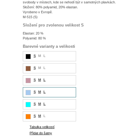
svobody v místech, kde se nehodí být v samotných plavkách.
Složení: 80% polyamid, 20% elastan.
Vyrobeno v Evropě.
M-515 (5)
Složení pro zvolenou velikost S
Elastan: 20 %
Polyamid: 80 %
Barevné varianty a velikosti
S
M
L
S
M
L
S
M
L
S
M
L
S
M
L
S
M
L
Tabulka velikostí
Přidat do šatny