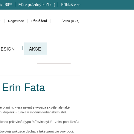
% -80%
Máte prázdný košík :(
Přihlašte se
k
Registrace
Přihlášení
Šatna (
0
ks)
DESIGN
AKCE
Erin Fata
é tkaniny, která nejenže vypadá skvěle, ale také
tní doplněk - tunika v módním kubánském stylu.
ce průsvitná (typu "síťovina tylu" - velmi populární a
.
dovoluje pokožce dýchat a také zaručuje plný pocit