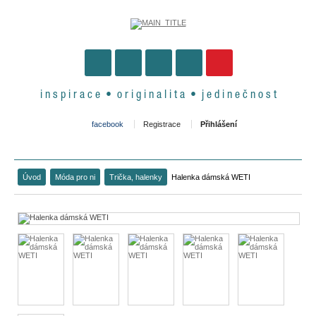
i n s p i r a c e • o r i g i n a l i t a • j e d i n e č n o s t
facebook
Registrace
Přihlášení
Úvod
Móda pro ni
Trička, halenky
Halenka dámská WETI