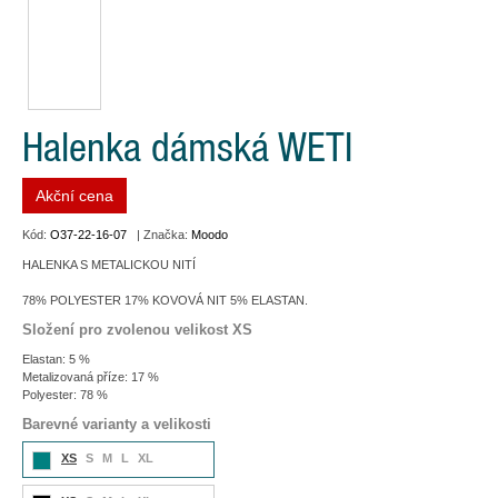
Halenka dámská WETI
Akční cena
Kód:
O37-22-16-07
| Značka:
Moodo
HALENKA S METALICKOU NITÍ
78% POLYESTER 17% KOVOVÁ NIT 5% ELASTAN.
Složení pro zvolenou velikost XS
Elastan: 5 %
Metalizovaná příze: 17 %
Polyester: 78 %
Barevné varianty a velikosti
XS
S
M
L
XL