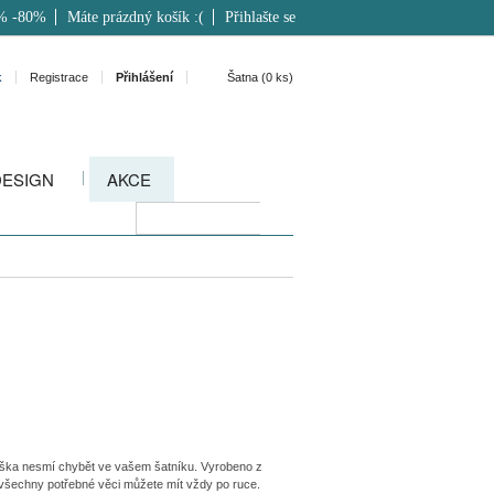
% -80%
Máte prázdný košík :(
Přihlašte se
k
Registrace
Přihlášení
Šatna (
0
ks)
DESIGN
AKCE
ka nesmí chybět ve vašem šatníku. Vyrobeno z
 všechny potřebné věci můžete mít vždy po ruce.