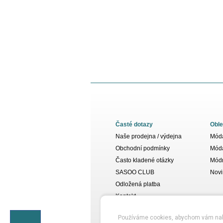
Časté dotazy
Oble
Naše prodejna / výdejna
Móda
Obchodní podmínky
Móda
Často kladené otázky
Módn
SASOO CLUB
Novi
Odložená platba
Kontakt
Používáme cookies, abychom vám nabídl