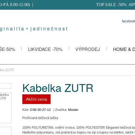
PO-PÁ 8:00-15:00)
TOP SALE -50% -60
faceboo
g i n a l i t a • j e d i n e č n o s t
ŠE-50%
LIKVIDACE -70%
VÝPRODEJ
HOME & 
lka ZUTR
Kabelka ZUTR
Akční cena
Kód:
O38-30-27-13
| Značka:
Moodo
Prošívaná béžová taška
100% POLYURETAN, vnitřní vrstva: 100% POLYESTER Elegantní béžová taš
hladkého polyuretanu, má praktickou kapsu na zip a kapsu na telefon, takže