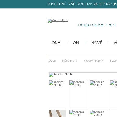
POSLEDNÍ | VŠE -70%
| tel: 602 657 639 (
i n s p i r a c e • o r i 
ONA
ON
NOVÉ
V
Úvod
Móda pro ni
Kabelky, batohy
Kabe