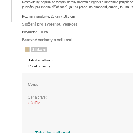
Nastavitelný popruh se zlatými detaily dodává eleganci a umožňuje přizpůsob
je ideální pro mnoho příležitostí - jak do práce, na obchodní jednání, tak na k
Rozměry produktu: 23 cm x 16,5 cm
Složení pro zvolenou velikost
Polyuretan: 100 %
Barevné varianty a velikosti
Základní
Tabulka velikostí
Přidat do šatny
Cena:
Cena dříve:
Ušetříte: