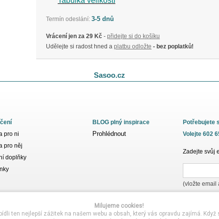
Tabulka velikostí
3-5 dnů
Termín odeslání:
Vrácení jen za 29 Kč
-
přidejte si do košíku
Udělejte si radost hned a
platbu odložte
- bez poplatků!
Sasoo.cz
čení
BLOG plný inspirace
Potřebujete 
Prohlédnout
 pro ni
Volejte 602 
 pro něj
Zadejte svůj 
í doplňky
nky
(vložte email
Milujeme cookies!
i ten nejlepší zážitek na našem webu a obsah, který vás opravdu zajímá. Když s