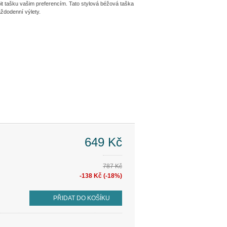
it tašku vašim preferencím. Tato stylová béžová taška
aždodenní výlety.
649 Kč
787 Kč
-138 Kč (-18%)
PŘIDAT DO KOŠÍKU